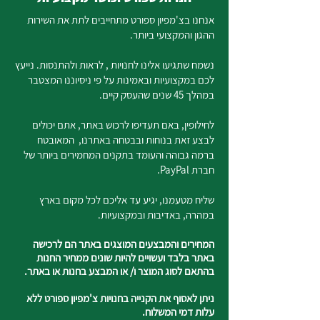
אנחנו בצ'מפיון ספורט מתחייבים לתת את השירות
ההגון והמקצועי ביותר.
נשמח שתגיעו אלינו לחנויות , לראות ולהתנסות. נייעץ
לכם במקצועיות ובאמינות על פי ניסיוננו המצטבר
במהלך 45 שנים שהעסק קיים.
לחילופין, באם תעדיפו לרכוש באתר, אתם יכולים
לבצע זאת בנוחות ובבטחה באתרנו, המאובטח
ברמה גבוהה והעומד בתקנים המחמירים ביותר של
חברת PayPal.
שליח מטעמנו, יגיע עד אליכם לכל מקום בארץ
במהרה, באדיבות ובמקצועיות.
המחירים והמבצעים המוצגים באתר הם לרכישה
באתר בלבד ועשויים להיות שונים ממחיר החנות
בהתאם לסוג המוצר ו/ או המבצע בחנות או באתר.
ניתן לאסוף את הקנייה בחנויות צ'מפיון ספורט ללא
עלות דמי המשלוח.