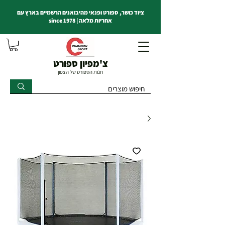
ציוד כושר, ספורט ופנאי מהיבואנים הרשמיים בארץ עם
אחריות מלאה | since 1978
צ'מפיון ספורט
חנות הספורט של הצפון