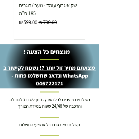
שק איגרוף עומד - נוער /בוגרים
185 ס"מ
מחיר רגיל
מחיר מבצע
מנצחים כל הצעה !
מצאתם מחיר זול יותר ?! נשמח לקישור ב
WhatsApp ונדאג שתשלמו פחות -
046722171
משלוחים מהירים לכל הארץ. ניתן לשדרג להובלה
והרכבה של 24/48 שעות במידת הצורך
תשלום מאובטח בכל אמצעי התשלום