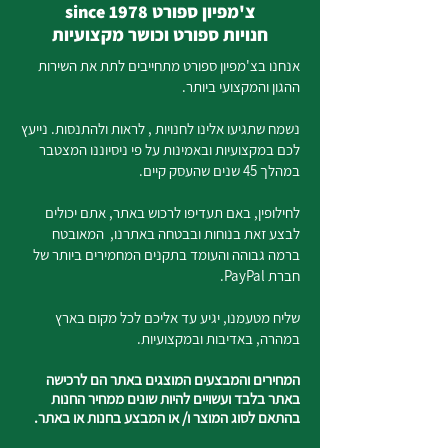
צ'מפיון ספורט since 1978
חנויות ספורט וכושר מקצועיות
אנחנו בצ'מפיון ספורט מתחייבים לתת את השירות
ההגון והמקצועי ביותר.
נשמח שתגיעו אלינו לחנויות , לראות ולהתנסות. נייעץ
לכם במקצועיות ובאמינות על פי ניסיוננו המצטבר
במהלך 45 שנים שהעסק קיים.
לחילופין, באם תעדיפו לרכוש באתר, אתם יכולים
לבצע זאת בנוחות ובבטחה באתרנו, המאובטח
ברמה גבוהה והעומד בתקנים המחמירים ביותר של
חברת PayPal.
שליח מטעמנו, יגיע עד אליכם לכל מקום בארץ
במהרה, באדיבות ובמקצועיות.
המחירים והמבצעים המוצגים באתר הם לרכישה
באתר בלבד ועשויים להיות שונים ממחיר החנות
בהתאם לסוג המוצר ו/ או המבצע בחנות או באתר.