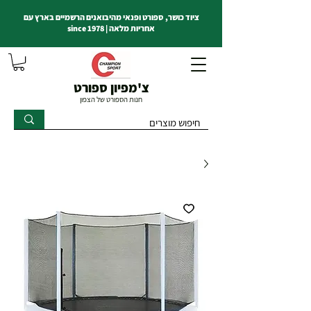
ציוד כושר, ספורט ופנאי מהיבואנים הרשמיים בארץ עם
אחריות מלאה | since 1978
צ'מפיון ספורט
חנות הספורט של הצפון