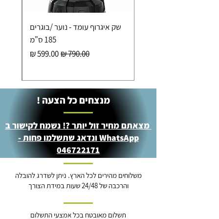
שק איגרוף עומד - נוער /בוגרים
185 ס"מ
מחיר רגיל
מחיר מבצע
מנצחים כל הצעה !
מצאתם מחיר זול יותר ?! נשמח לקישור ב
WhatsApp ונדאג שתשלמו פחות -
046722171
משלוחים מהירים לכל הארץ. ניתן לשדרג להובלה
והרכבה של 24/48 שעות במידת הצורך
תשלום מאובטח בכל אמצעי התשלום