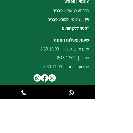
צ'מפיון ספורט
רח' העצמאות 5 טבריה
וייז : צ'מפיון ספורט טבריה
*חניה ללקוחותינו
שעות פעילות החנות
ימים א, ב, ד, ה | 8:30-19:00
יום ג | 8:45-17:00
יום ו וערבי חג | 8:30-14:00
לשירות ומכירות להזמנות באתר
הודעות
וואטסאפ
:
04-6722171
@champion-sport.co.il
ilan
להצעות מחיר למוסדות ובתי ספר
נא לשלוח מייל לכתובת
eliad
@champion-sport.co.il
טלפון:
04-6726940