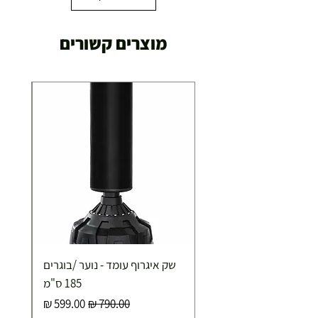
מוצרים קשורים
שק איגרוף עומד - נוער /בוגרים
185 ס"מ
מחיר רגיל
מחיר מבצע