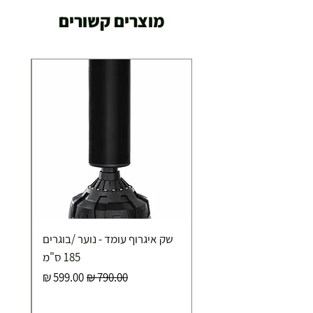
מוצרים קשורים
שק איגרוף עומד - נוער /בוגרים
185 ס"מ
מחיר רגיל
מחיר מבצע