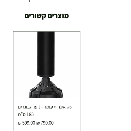
מוצרים קשורים
שק איגרוף עומד - נוער /בוגרים
185 ס"מ
מחיר רגיל
מחיר מבצע