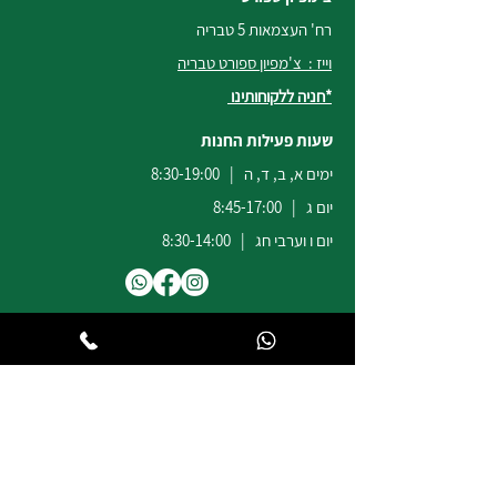
רח' העצמאות 5 טבריה
וייז : צ'מפיון ספורט טבריה
*חניה ללקוחותינו
שעות פעילות החנות
ימים א, ב, ד, ה | 8:30-19:00
יום ג | 8:45-17:00
יום ו וערבי חג | 8:30-14:00
לשירות ומכירות להזמנות באתר
הודעות
וואטסאפ
:
04-6722171
@champion-sport.co.il
ilan
להצעות מחיר למוסדות ובתי ספר
נא לשלוח מייל לכתובת
eliad
@champion-sport.co.il
טלפון:
04-6726940