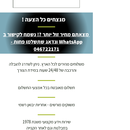
מנצחים כל הצעה !
מצאתם מחיר זול יותר ?! נשמח לקישור ב
WhatsApp ונדאג שתשלמו פחות -
046722171
משלוחים מהירים לכל הארץ. ניתן לשדרג להובלה
והרכבה של 24/48 שעות במידת הצורך
תשלום מאובטח בכל אמצעי התשלום
משווקים מורשים - אחריות יבואן רשמי
שירות וידע מקצועי משנת 1978
בסבלנות וגם לאחר הקנייה