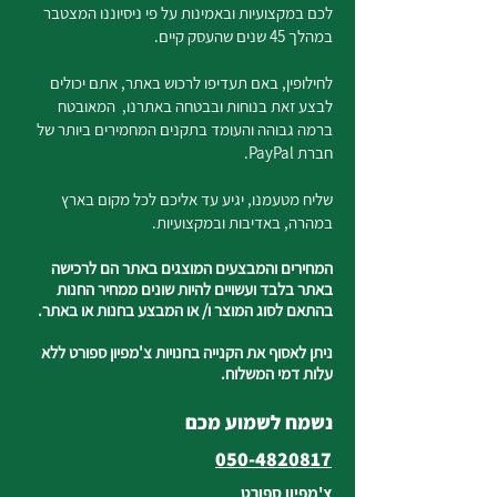
לכם במקצועיות ובאמינות על פי ניסיוננו המצטבר
במהלך 45 שנים שהעסק קיים.
לחילופין, באם תעדיפו לרכוש באתר, אתם יכולים
לבצע זאת בנוחות ובבטחה באתרנו, המאובטח
ברמה גבוהה והעומד בתקנים המחמירים ביותר של
חברת PayPal.
שליח מטעמנו, יגיע עד אליכם לכל מקום בארץ
במהרה, באדיבות ובמקצועיות.
המחירים והמבצעים המוצגים באתר הם לרכישה
באתר בלבד ועשויים להיות שונים ממחיר החנות
בהתאם לסוג המוצר ו/ או המבצע בחנות או באתר.
ניתן לאסוף את הקנייה בחנויות צ'מפיון ספורט ללא
עלות דמי המשלוח.
נשמח לשמוע מכם
050-4820817
צ'מפיון ספורט