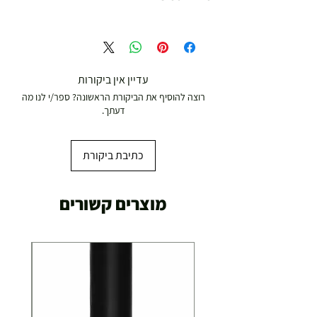
משלוח עד הבית חינם מ 299 ש"ח ומעלה .
עד 299 ש"ח :
משלוח דואר רשום ( למוצרים עד 5 קג' )
עדיין אין ביקורות
רוצה להוסיף את הביקורת הראשונה? ספר/י לנו מה
19.00 ₪
דעתך.
עד 7 ימי עסקים
כתיבת ביקורת
משלוח מהיר עד הבית ( עד 20 ק"ג)
מוצרים קשורים
29.00 ₪
תוך 2-3 ימי עסקים
תוספת התקנה למכשירי כושר / מתקני חצר ושולחנות
משחק