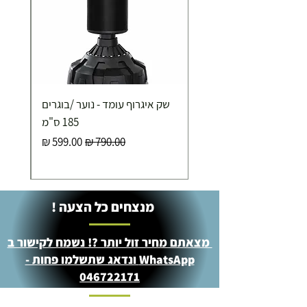
250.00 ₪
כ-7 ימי עסקים
איסוף עצמי ללא עלות מסניף טבריה . רחוב העצמאות 5
שק איגרוף עומד - נוער /בוגרים
מוצרי כושר ( בלבד) ניתן לאסוף ממחסני החברה בת"א
- רחוב שביל התנופה 6
185 ס"מ
מחיר רגיל
מחיר מבצע
מנצחים כל הצעה !
מצאתם מחיר זול יותר ?! נשמח לקישור ב
WhatsApp ונדאג שתשלמו פחות -
046722171