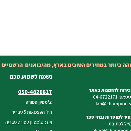
והה ביותר במחירים הטובים בארץ, מהיבואנים הרשמיים 
נשמח לשמוע מכם
כירות להזמנות באתר
050-4820817
טסאפ
:
04-6722171
צ'מפיון ספורט
@champion-sp
רח' העצמאות 5 טבריה
יר למוסדות ובתי ספר
וייז : צ'מפיון ספורט טבריה
ייל לכתובת
eliad
@champion-sp