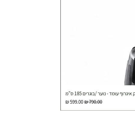
איגרוף עומד - נוער /בוגרים 185 ס"מ
מחיר רגיל
מחיר מבצע