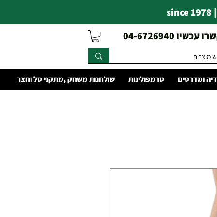
s
עכשיו 04-6726940
יה ומדרסים
טרמפולינות
שולחנות משחק ,מתקני סל וחצר