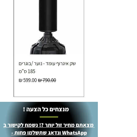
שק איגרוף עומד - נוער /בוגרים
185 ס"מ
מחיר רגיל
מחיר מבצע
מנצחים כל הצעה !
מצאתם מחיר זול יותר ?! נשמח לקישור ב
WhatsApp ונדאג שתשלמו פחות -