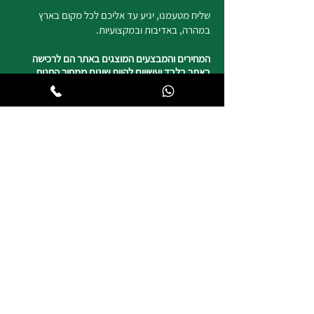
שליח מטעמנו, יגיע עד אליכם לכל מקום בארץ
במהרה, באדיבות ובמקצועיות.
המחירים והמבצעים המוצגים באתר הם לרכישה
באתר בלבד ועשויים להיות שונים ממחיר החנות
בהתאם לסוג המוצר ו/ או המבצע בחנות או באתר.
ניתן לאסוף את הקנייה בחנויות צ'מפיון ספורט ללא
עלות דמי המשלוח.
נשמח לשמוע מכם
050-4820817
צ'מפיון ספורט
רח' העצמאות 5 טבריה
וייז : צ'מפיון ספורט טבריה
*חניה ללקוחותינו
שעות פעילות החנות
ימים א, ב, ד, ה | 8:30-19:00