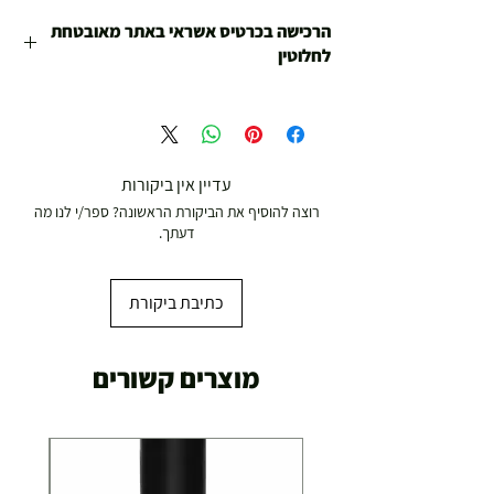
הרכישה בכרטיס אשראי באתר מאובטחת
לחלוטין
הינכם קונים בחנות האונליין של חנויות צ'מפיון
ספורט שפועלות משנת 1978 .
כל המוצרים עברו בדיקות איכות של החנות ובכל מקרה
של בעיה או תקלה אנחנו כאן לטפל.
עדיין אין ביקורות
רוצה להוסיף את הביקורת הראשונה? ספר/י לנו מה
דעתך.
כתיבת ביקורת
מוצרים קשורים