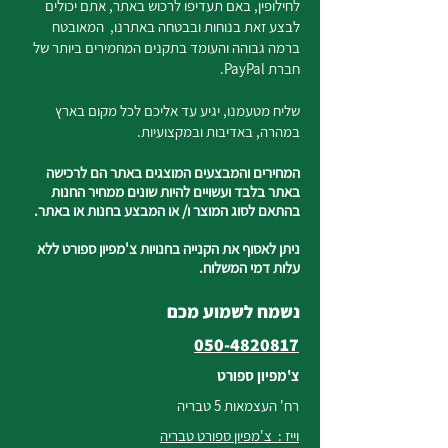
לחילופין, באם תעדיפו לרכוש באתר, אתם יכולים
לבצע זאת בנוחות ובבטחה באתרנו, המאובטח
ברמה גבוהה והעומד בתקנים המחמירים ביותר של
חברת PayPal.
שליח מטעמנו, יגיע עד אליכם לכל מקום בארץ
במהרה, באדיבות ובמקצועיות.
המחירים והמבצעים המוצגים באתר הם לרכישה
באתר בלבד ועשויים להיות שונים ממחיר החנות
בהתאם לסוג המוצר ו/ או המבצע בחנות או באתר.
ניתן לאסוף את הקנייה בחנויות צ'מפיון ספורט ללא
עלות דמי המשלוח.
נשמח לשמוע מכם
050-4820817
צ'מפיון ספורט
רח' העצמאות 5 טבריה
וייז : צ'מפיון ספורט טבריה