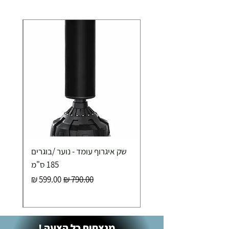
250.00 ₪
כ-7 ימי עסקים
איסוף עצמי ללא עלות מסניף טבריה . רחוב העצמאות 5
מוצרי כושר ( בלבד) ניתן לאסוף ממחסני החברה בת"א
- רחוב שביל התנופה 6
שק איגרוף עומד - נוער /בוגרים
185 ס"מ
מחיר רגיל
מחיר מבצע
מנצחים כל הצעה !