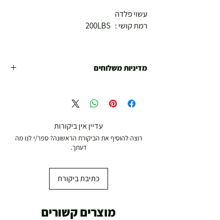
עשוי פלדה
רמת קושי : 200LBS
מדיניות משלוחים
משלוח עד הבית חינם מ 299 ש"ח ומעלה .
עד סכום 299 ש"ח :
משלוח דואר רשום ( למוצרים עד 5 קג' )
עדיין אין ביקורות
19.00 ₪
רוצה להוסיף את הביקורת הראשונה? ספר/י לנו מה
עד 7 ימי עסקים
דעתך.
משלוח מהיר עד הבית ( עד 20 ק"ג)
29.00 ₪
כתיבת ביקורת
תוך 2-3 ימי עסקים
תוספת התקנה למכשירי כושר / מתקני חצר ושולחנות
מוצרים קשורים
משחק