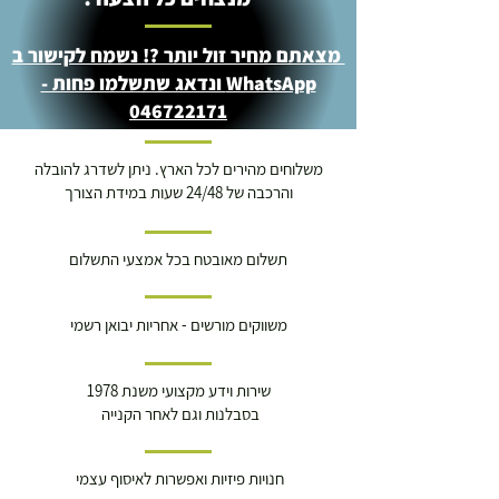
מצאתם מחיר זול יותר ?! נשמח לקישור ב
WhatsApp ונדאג שתשלמו פחות -
046722171
משלוחים מהירים לכל הארץ. ניתן לשדרג להובלה
והרכבה של 24/48 שעות במידת הצורך
תשלום מאובטח בכל אמצעי התשלום
משווקים מורשים - אחריות יבואן רשמי
שירות וידע מקצועי משנת 1978
בסבלנות וגם לאחר הקנייה
חנויות פיזיות ואפשרות לאיסוף עצמי