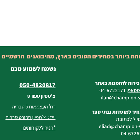
והה ביותר במחירים הטובים בארץ, מהיבואנים הרשמיים 
נשמח לשמוע מכם
כירות להזמנות באתר
050-4820817
טסאפ
:
04-6722171
צ'מפיון ספורט
@champion-sp
רח' העצמאות 5 טבריה
יר למוסדות ובתי ספר
וייז : צ'מפיון ספורט טבריה
ייל לכתובת
eliad
@champion-sp
*חניה ללקוחותינו