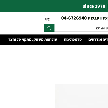
s
עכשיו 04-6726940
יה ומדרסים
טרמפולינות
שולחנות משחק ,מתקני סל וחצר