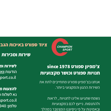
ציוד ספורט באיכות הגב
שירות ומכירות
צ'מפיון ספורט since 1978
לשירות ומ
הודעות
ווא
חנויות ספורט וכושר מקצועיות
ort.co.il
ilan
אנחנו בצ'מפיון ספורט מתחייבים לתת את
השירות ההגון והמקצועי ביותר.
להצעות מח
נא לשלוח מ
נשמח שתגיעו אלינו לחנויות , לראות
ort.co.il
ולהתנסות. נייעץ לכם במקצועיות
טלפון: 04-6726940
ובאמינות על פי ניסיוננו המצטבר במהלך