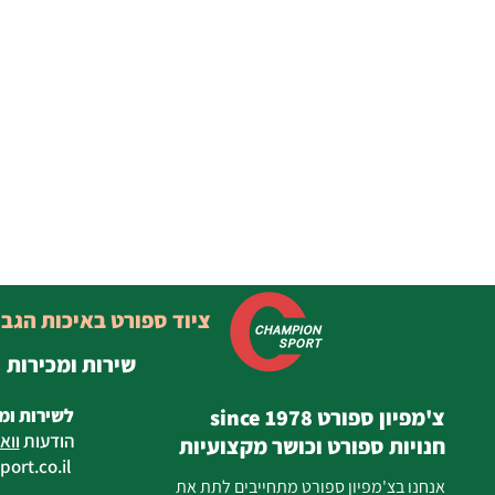
ציוד ספורט באיכות הגב
שירות ומכירות
צ'מפיון ספורט since 1978
לשירות ומ
הודעות
ווא
חנויות ספורט וכושר מקצועיות
ort.co.il
ilan
אנחנו בצ'מפיון ספורט מתחייבים לתת את