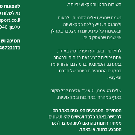
השירות ההגון והמקצועי ביותר.
להצעות מח
נא לשלוח מ
נשמח שתגיעו אלינו לחנויות , לראות
ort.co.il
ולהתנסות. נייעץ לכם במקצועיות
טלפון: 04-6726940
ובאמינות על פי ניסיוננו המצטבר במהלך
45 שנים שהעסק קיים.
תמיכה ושיר
46722171
לחילופין, באם תעדיפו לרכוש באתר,
אתם יכולים לבצע זאת בנוחות ובבטחה
באתרנו, המאובטח ברמה גבוהה והעומד
בתקנים המחמירים ביותר של חברת
PayPal.
שליח מטעמנו, יגיע עד אליכם לכל מקום
בארץ במהרה, באדיבות ובמקצועיות.
המחירים והמבצעים המוצגים באתר הם
לרכישה באתר בלבד ועשויים להיות שונים
ממחיר החנות בהתאם לסוג המוצר ו/ או
המבצע בחנות או באתר.