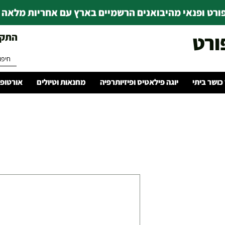
רט ופנאי מהיבואנים הרשמיים בארץ עם אחריות מלאה | ince 1978
ורט
התקשרו 
 כושר ביתי
יוגה פילאטיס ופיזיותרפיה
מחנאות וטיולים
אורטופד