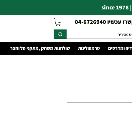
s
עכשיו 04-6726940
יה ומדרסים
טרמפולינות
שולחנות משחק ,מתקני סל וחצר