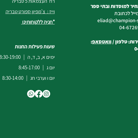
רח' העצמאות 5 טבריה
יר למוסדות ובתי ספר
וייז : צ'מפיון ספורט טבריה
ייל לכתובת
eliad
@champion-sp
*חניה ללקוחותינו
ות: טלפון /
וואטסאפ
:
שעות פעילות החנות
0
ימים א, ב, ד, ה | 8:30-19:00
יום ג | 8:45-17:00
יום ו וערבי חג | 8:30-14:00