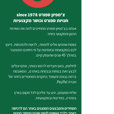
צ'מפיון ספורט since 1978
חנויות ספורט וכושר מקצועיות
אנחנו בצ'מפיון ספורט מתחייבים לתת את השירות
ההגון והמקצועי ביותר.
נשמח שתגיעו אלינו לחנויות , לראות ולהתנסות. נייעץ
לכם במקצועיות ובאמינות על פי ניסיוננו המצטבר
במהלך 45 שנים שהעסק קיים.
לחילופין, באם תעדיפו לרכוש באתר, אתם יכולים
לבצע זאת בנוחות ובבטחה באתרנו, המאובטח
ברמה גבוהה והעומד בתקנים המחמירים ביותר של
חברת PayPal.
שליח מטעמנו, יגיע עד אליכם לכל מקום בארץ
במהרה, באדיבות ובמקצועיות.
המחירים והמבצעים המוצגים באתר הם לרכישה
באתר בלבד ועשויים להיות שונים ממחיר החנות