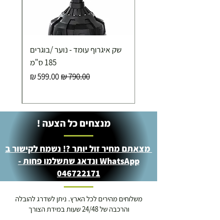
שק איגרוף עומד - נוער /בוגרים
185 ס"מ
מחיר רגיל
מחיר מבצע
מנצחים כל הצעה !
מצאתם מחיר זול יותר ?! נשמח לקישור ב
WhatsApp ונדאג שתשלמו פחות -
046722171
משלוחים מהירים לכל הארץ. ניתן לשדרג להובלה
והרכבה של 24/48 שעות במידת הצורך