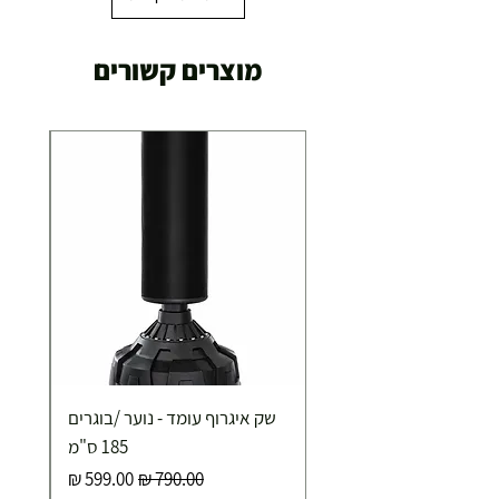
מוצרים קשורים
שק איגרוף עומד - נוער /בוגרים
185 ס"מ
מחיר רגיל
מחיר מבצע