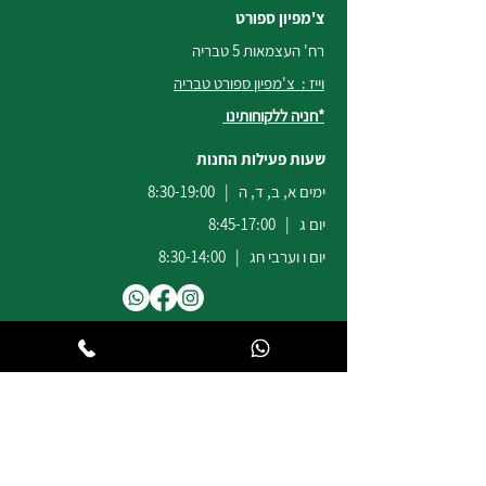
צ'מפיון ספורט
רח' העצמאות 5 טבריה
וייז : צ'מפיון ספורט טבריה
*חניה ללקוחותינו
שעות פעילות החנות
ימים א, ב, ד, ה | 8:30-19:00
יום ג | 8:45-17:00
יום ו וערבי חג | 8:30-14:00
לשירות ומכירות להזמנות באתר
הודעות
וואטסאפ
:
04-6722171
@champion-sport.co.il
ilan
להצעות מחיר למוסדות ובתי ספר
נא לשלוח מייל לכתובת
eliad
@champion-sport.co.il