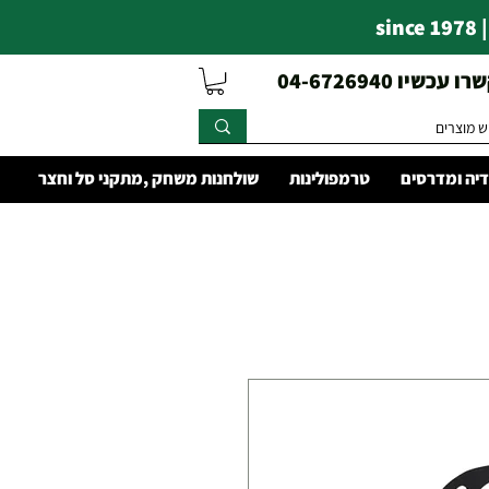
s
עכשיו 04-6726940
יה ומדרסים
טרמפולינות
שולחנות משחק ,מתקני סל וחצר