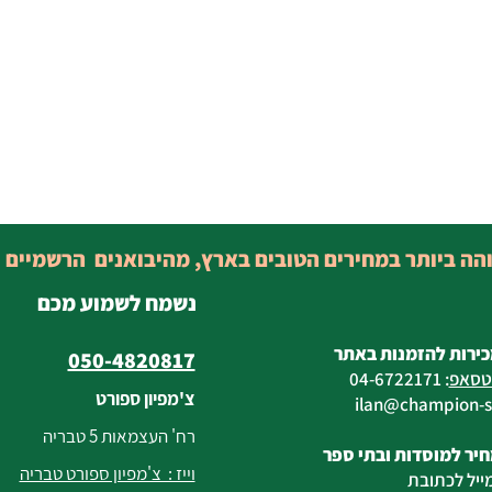
והה ביותר במחירים הטובים בארץ, מהיבואנים הרשמיים 
נשמח לשמוע מכם
כירות להזמנות באתר
050-4820817
טסאפ
:
04-6722171
צ'מפיון ספורט
@champion-sp
רח' העצמאות 5 טבריה
יר למוסדות ובתי ספר
וייז : צ'מפיון ספורט טבריה
ייל לכתובת