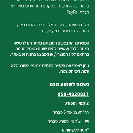
ברמה גבוהה והעומד בתקנים המחמירים ביותר של
חברת PayPal.
שליח מטעמנו, יגיע עד אליכם לכל מקום בארץ
במהרה, באדיבות ובמקצועיות.
המחירים והמבצעים המוצגים באתר הם לרכישה
באתר בלבד ועשויים להיות שונים ממחיר החנות
בהתאם לסוג המוצר ו/ או המבצע בחנות או באתר.
ניתן לאסוף את הקנייה בחנויות צ'מפיון ספורט ללא
עלות דמי המשלוח.
נשמח לשמוע מכם
050-4820817
צ'מפיון ספורט
רח' העצמאות 5 טבריה
וייז : צ'מפיון ספורט טבריה
*חניה ללקוחותינו