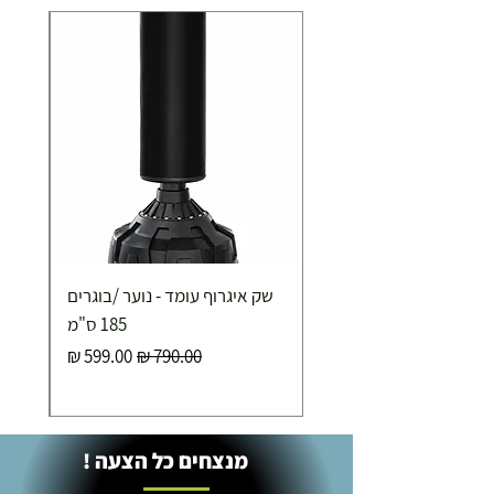
שק איגרוף עומד - נוער /בוגרים
185 ס"מ
מחיר רגיל
מחיר מבצע
מנצחים כל הצעה !