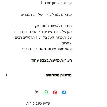
עוריות לאימון מידה L
מתאים לגודל כף יד של רוב הגברים
מתאים לאימוני ג'מנסטיק
מגן על כפות היידים באימוני חזרות רבות
עליות מתח קטל בל ועוד תרגילים רבים
אחרים
עשוי מעור איכותי משני צידי הגריפ
העוריות מגיעות בצבע שחור
מדיניות משלוחים
משלוח עד הבית חינם מ 299 ש"ח ומעלה .
עד 299 ש"ח :
משלוח דואר רשום ( למוצרים עד 5 קג' )
עדיין אין ביקורות