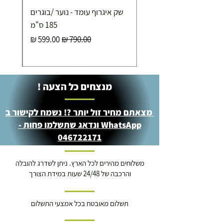
שק איגרוף עומד - נוער /בוגרים
מוצרי כושר ( בלבד) ניתן לאסוף ממחסני החברה בת"א
- רחוב שביל התנופה 6
185 ס"מ
מחיר רגיל
מחיר מבצע
מנצחים כל הצעה !
מצאתם מחיר זול יותר ?! נשמח לקישור ב
WhatsApp ונדאג שתשלמו פחות -
046722171
משלוחים מהירים לכל הארץ. ניתן לשדרג להובלה
והרכבה של 24/48 שעות במידת הצורך
תשלום מאובטח בכל אמצעי התשלום