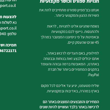
חנויות ספורט וכושר מקצועיות
ort.co.il
ilan
אנחנו בצ'מפיון ספורט מתחייבים לתת את
השירות ההגון והמקצועי ביותר.
להצעות מח
נא לשלוח מ
נשמח שתגיעו אלינו לחנויות , לראות
ort.co.il
ולהתנסות. נייעץ לכם במקצועיות
טלפון: 04-6726940
ובאמינות על פי ניסיוננו המצטבר במהלך
45 שנים שהעסק קיים.
תמיכה ושיר
46722171
לחילופין, באם תעדיפו לרכוש באתר,
אתם יכולים לבצע זאת בנוחות ובבטחה
באתרנו, המאובטח ברמה גבוהה והעומד
בתקנים המחמירים ביותר של חברת
PayPal.
שליח מטעמנו, יגיע עד אליכם לכל מקום
בארץ במהרה, באדיבות ובמקצועיות.
המחירים והמבצעים המוצגים באתר הם
לרכישה באתר בלבד ועשויים להיות שונים