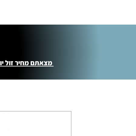
תוספת התקנה למכשירי כושר / מתקני חצר 
250.00 ₪
כ-7 ימי עסקים
איסוף עצמי ללא עלות מסניף טבריה . רחוב ה
מוצרי כושר ( בלבד) ניתן לאסוף ממחסני הח
מצאתם מחיר זול יותר ?! נשמח לקישור 
התנופה 6