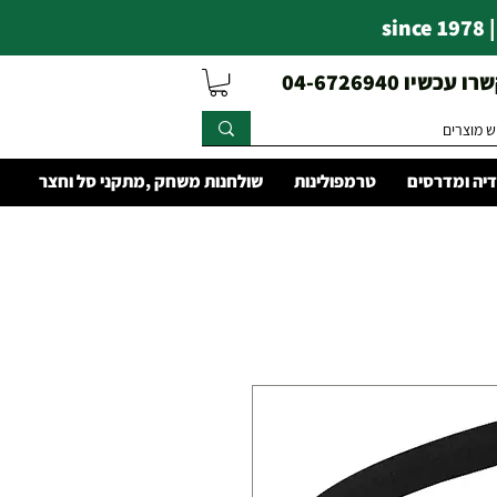
s
עכשיו 04-6726940
יה ומדרסים
טרמפולינות
שולחנות משחק ,מתקני סל וחצר