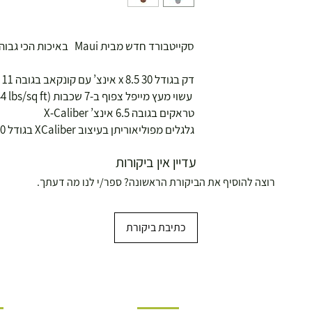
סקייטבורד חדש מבית Maui באיכות הכי גבוהה!
דק בגודל 30 x 8.5 אינצ’ עם קונקאב בגובה 11 מ”מ
מידות האריזה של הפריט (אורך, רוחב, גובה): ‎79 x 27 x 14
עשוי מעץ מייפל צפוף ב-7 שכבות ATV (44 lbs/sq ft).
טראקים בגובה 6.5 אינצ’ X-Caliber
גלגלים מפוליאוריתן בעיצוב XCaliber בגודל 60 x 45 מ”מ, ומסמרים פחמן ABEC-7
עדיין אין ביקורות
רוצה להוסיף את הביקורת הראשונה? ספר/י לנו מה דעתך.
כתיבת ביקורת