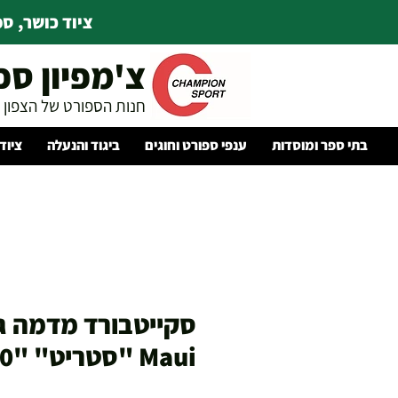
ציוד כושר, ספו
צ'מפיון ספ
חנות הספורט של הצפון
בתי ספר ומוסדות
ענפי ספורט וחוגים
ביגוד והנעלה
ציוד
סקייטבורד מדמה ג
Maui "סטריט" "30