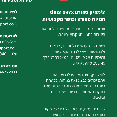
צ'מפיון ספורט since 1978
לשירות ומ
הודעות
ווא
חנויות ספורט וכושר מקצועיות
ort.co.il
ilan
אנחנו בצ'מפיון ספורט מתחייבים לתת את
השירות ההגון והמקצועי ביותר.
להצעות מח
נא לשלוח מ
נשמח שתגיעו אלינו לחנויות , לראות
ort.co.il
ולהתנסות. נייעץ לכם במקצועיות
טלפון: 04-6726940
ובאמינות על פי ניסיוננו המצטבר במהלך
45 שנים שהעסק קיים.
תמיכה ושיר
46722171
לחילופין, באם תעדיפו לרכוש באתר,
אתם יכולים לבצע זאת בנוחות ובבטחה
באתרנו, המאובטח ברמה גבוהה והעומד
בתקנים המחמירים ביותר של חברת
PayPal.
שליח מטעמנו, יגיע עד אליכם לכל מקום
בארץ במהרה, באדיבות ובמקצועיות.