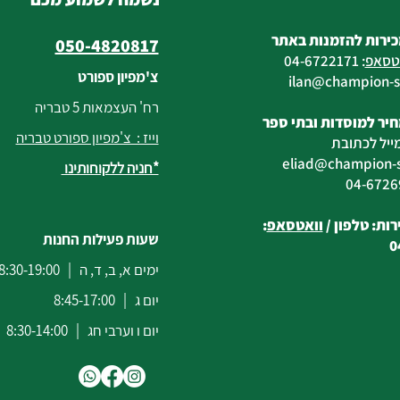
כירות להזמנות באתר
050-4820817
טסאפ
:
04-6722171
צ'מפיון ספורט
@champion-sp
רח' העצמאות 5 טבריה
יר למוסדות ובתי ספר
וייז : צ'מפיון ספורט טבריה
ייל לכתובת
eliad
@champion-sp
*חניה ללקוחותינו
ות: טלפון /
וואטסאפ
:
שעות פעילות החנות
0
ימים א, ב, ד, ה | 8:30-19:00
יום ג | 8:45-17:00
יום ו וערבי חג | 8:30-14:00