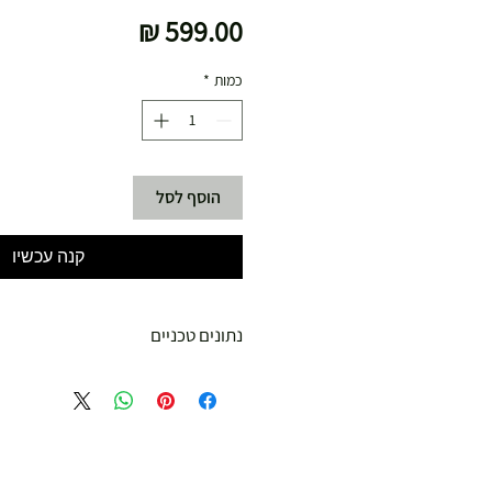
מחיר
כמות
*
הוסף לסל
קנה עכשיו
נתונים טכניים
תיאור
מותג: ‎Maui And Sons
צבע: ‎Groove Coast
אורך משטח: ‎30 אינצ’ים
רוחב משטח: ‎8.5 אינצ’ים