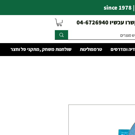
s
עכשיו 04-6726940
יה ומדרסים
טרמפולינות
שולחנות משחק ,מתקני סל וחצר