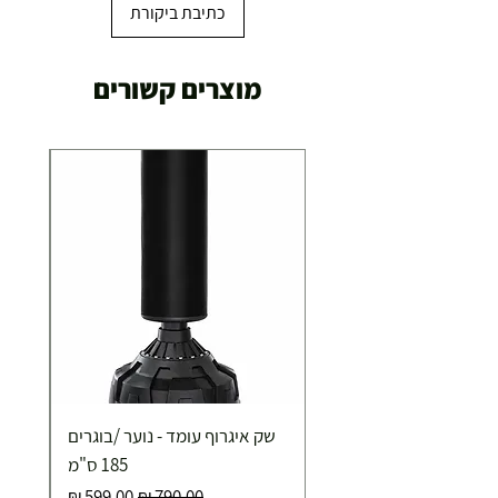
כתיבת ביקורת
מוצרים קשורים
שק איגרוף עומד - נוער /בוגרים
185 ס"מ
מחיר רגיל
מחיר מבצע