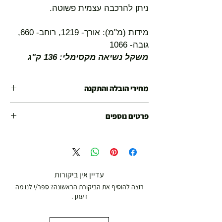
ניתן להרכבה עצמית פשוטה.
מידות (מ"מ): אורך- 1219, רוחב- 660,
גובה- 1066
משקל נשיאה מקסימלי: 136 ק"ג
מחירי הובלה והתקנה
מחיר הובלה בלבד : 99ש"ח
פרטים נוספים
מחיר הובלה + התקנה מקצועית 280 ש"ח
אחריות יבואן רישמי
עלות הובלה : 99 ש"ח
עלות הובלה + התקנה מקצועית 250 ש"ח
עדיין אין ביקורות
רוצה להוסיף את הביקורת הראשונה? ספר/י לנו מה
דעתך.