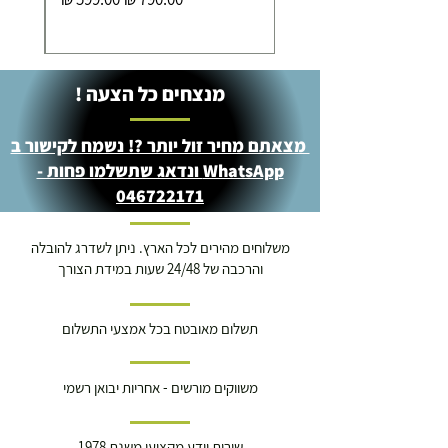
מנצחים כל הצעה !
מצאתם מחיר זול יותר ?! נשמח לקישור ב
WhatsApp ונדאג שתשלמו פחות -
046722171
משלוחים מהירים לכל הארץ. ניתן לשדרג להובלה
והרכבה של 24/48 שעות במידת הצורך
תשלום מאובטח בכל אמצעי התשלום
משווקים מורשים - אחריות יבואן רשמי
שירות וידע מקצועי משנת 1978