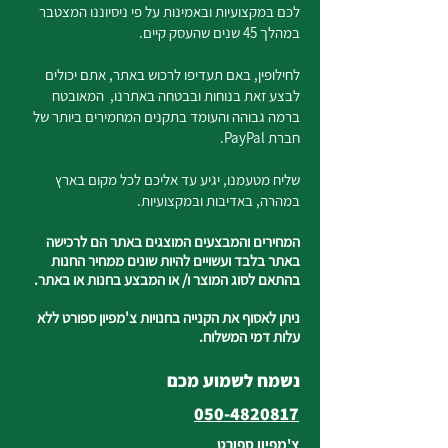
לכם במקצועיות ובאמינות על פי ניסיוננו המצטבר
במהלך 45 שנים שהעסק קיים.
לחילופין, באם תעדיפו לרכוש באתר, אתם יכולים
לבצע זאת בנוחות ובבטחה באתרנו, המאובטח
ברמה גבוהה והעומד בתקנים המחמירים ביותר של
חברת PayPal.
שליח מטעמנו, יגיע עד אליכם לכל מקום בארץ
במהרה, באדיבות ובמקצועיות.
המחירים והמבצעים המוצגים באתר הם לרכישה
באתר בלבד ועשויים להיות שונים ממחיר החנות
בהתאם לסוג המוצר ו/ או המבצע בחנות או באתר.
ניתן לאסוף את הקנייה בחנויות צ'מפיון ספורט ללא
עלות דמי המשלוח.
נשמח לשמוע מכם
050-4820817
צ'מפיון ספורט