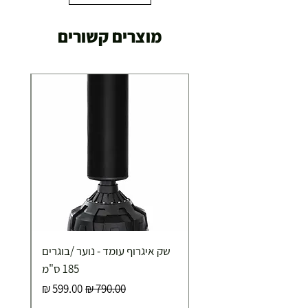
מוצרים קשורים
שק איגרוף עומד - נוער /בוגרים
185 ס"מ
מחיר רגיל
מחיר מבצע