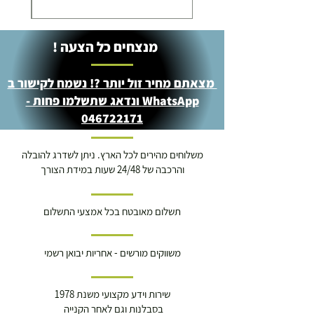
מנצחים כל הצעה !
מצאתם מחיר זול יותר ?! נשמח לקישור ב
WhatsApp ונדאג שתשלמו פחות -
046722171
משלוחים מהירים לכל הארץ. ניתן לשדרג להובלה
והרכבה של 24/48 שעות במידת הצורך
תשלום מאובטח בכל אמצעי התשלום
משווקים מורשים - אחריות יבואן רשמי
שירות וידע מקצועי משנת 1978
בסבלנות וגם לאחר הקנייה