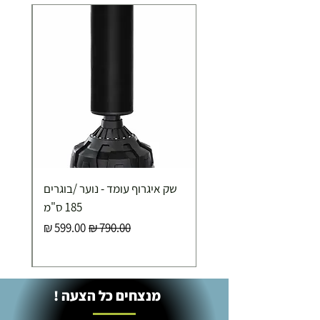
שק איגרוף עומד - נוער /בוגרים
185 ס"מ
מחיר רגיל
מחיר מבצע
מנצחים כל הצעה !