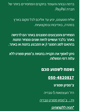
ברמה גבוהה והעומד בתקנים המחמירים ביותר של
חברת PayPal.
שליח מטעמנו, יגיע עד אליכם לכל מקום בארץ
במהרה, באדיבות ובמקצועיות.
המחירים והמבצעים המוצגים באתר הם לרכישה
באתר בלבד ועשויים להיות שונים ממחיר החנות
בהתאם לסוג המוצר ו/ או המבצע בחנות או באתר.
ניתן לאסוף את הקנייה בחנויות צ'מפיון ספורט ללא
עלות דמי המשלוח.
נשמח לשמוע מכם
050-4820817
צ'מפיון ספורט
רח' העצמאות 5 טבריה
וייז : צ'מפיון ספורט טבריה
*חניה ללקוחותינו