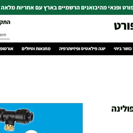
רט ופנאי מהיבואנים הרשמיים בארץ עם אחריות מלאה | ince 1978
ורט
התקשרו 
 כושר ביתי
יוגה פילאטיס ופיזיותרפיה
מחנאות וטיולים
אורטופד
יר