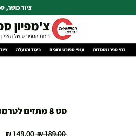
ציוד כושר, ספו
צ'מפיון ספ
חנות הספורט של הצפון
בתי ספר ומוסדות
ענפי ספורט וחוגים
ביגוד והנעלה
ציוד
סט 8 מתזים לטרמפולינה
מחיר
מח
 ‏189.00 ‏₪ 