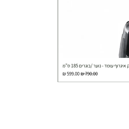
איגרוף עומד - נוער /בוגרים 185 ס"מ
מחיר רגיל
מחיר מבצע