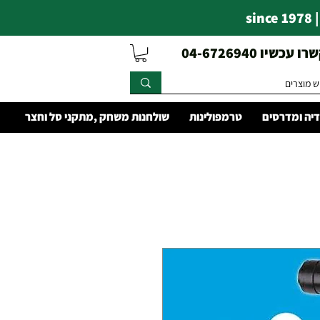
s
עכשיו 04-6726940
יה ומדרסים
טרמפולינות
שולחנות משחק ,מתקני סל וחצר