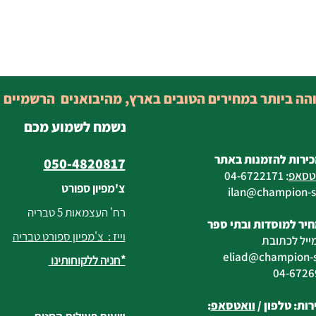
והה ביותר במחירים הטובים בארץ, מהיבואנים הרשמיים 
נשמח לשמוע מכם
כירות להזמנות באתר
050-4820817
טסאפ
:
04-6722171
צ'מפיון ספורט
@champion-sp
רח' העצמאות 5 טבריה
יר למוסדות ובתי ספר
וייז : צ'מפיון ספורט טבריה
ייל לכתובת
eliad
@champion-sp
*חניה ללקוחותינו
ות: טלפון /
וואטסאפ
: