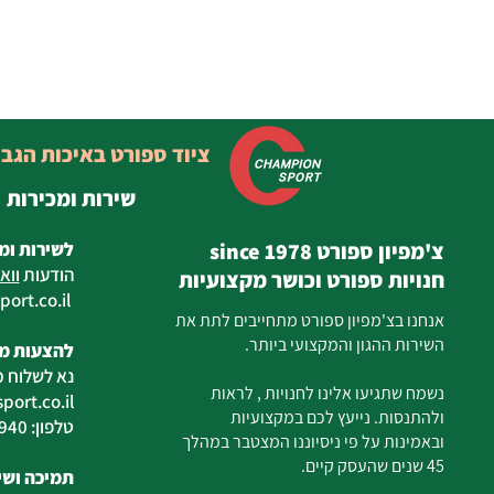
ציוד ספורט באיכות הגב
שירות ומכירות
צ'מפיון ספורט since 1978
לשירות ומ
הודעות
ווא
חנויות ספורט וכושר מקצועיות
ort.co.il
ilan
אנחנו בצ'מפיון ספורט מתחייבים לתת את
השירות ההגון והמקצועי ביותר.
להצעות מח
נא לשלוח מ
נשמח שתגיעו אלינו לחנויות , לראות
ort.co.il
ולהתנסות. נייעץ לכם במקצועיות
טלפון: 04-6726940
ובאמינות על פי ניסיוננו המצטבר במהלך
45 שנים שהעסק קיים.
תמיכה ושיר