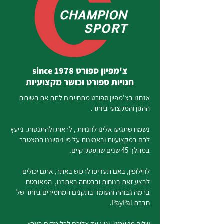
צ'מפיון ספורט since 1978
חנויות ספורט וכושר מקצועיות
אנחנו בצ'מפיון ספורט מתחייבים לתת את השירות
ההגון והמקצועי ביותר.
נשמח שתגיעו אלינו לחנויות , לראות ולהתנסות. נייעץ
לכם במקצועיות ובאמינות על פי ניסיוננו המצטבר
במהלך 45 שנים שהעסק קיים.
לחילופין, באם תעדיפו לרכוש באתר, אתם יכולים
לבצע זאת בנוחות ובבטחה באתרנו, המאובטח
ברמה גבוהה והעומד בתקנים המחמירים ביותר של
חברת PayPal.
שליח מטעמנו, יגיע עד אליכם לכל מקום בארץ