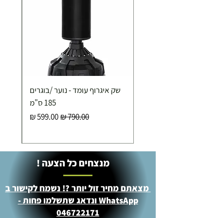
שק איגרוף עומד - נוער /בוגרים
185 ס"מ
מחיר רגיל
מחיר מבצע
מנצחים כל הצעה !
מצאתם מחיר זול יותר ?! נשמח לקישור ב
WhatsApp ונדאג שתשלמו פחות -
046722171