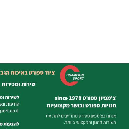
ציוד ספורט באיכות הגב
שירות ומכירות
צ'מפיון ספורט since 1978
לשירות ומ
הודעות
ווא
חנויות ספורט וכושר מקצועיות
ort.co.il
ilan
אנחנו בצ'מפיון ספורט מתחייבים לתת את
השירות ההגון והמקצועי ביותר.
להצעות מח