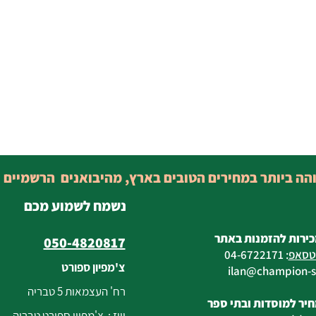
והה ביותר במחירים הטובים בארץ, מהיבואנים הרשמיים 
נשמח לשמוע מכם
כירות להזמנות באתר
050-4820817
טסאפ
:
04-6722171
צ'מפיון ספורט
@champion-sp
רח' העצמאות 5 טבריה
יר למוסדות ובתי ספר
וייז : צ'מפיון ספורט טבריה