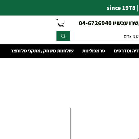
s
עכשיו 04-6726940
יה ומדרסים
טרמפולינות
שולחנות משחק ,מתקני סל וחצר