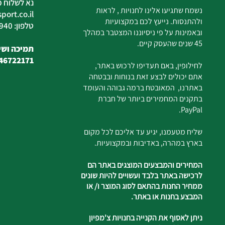
נא לשלוח מ
נשמח שתגיעו אלינו לחנויות , לראות
ort.co.il
ולהתנסות. נייעץ לכם במקצועיות
טלפון: 04-6726940
ובאמינות על פי ניסיוננו המצטבר במהלך
45 שנים שהעסק קיים.
תמיכה ושיר
46722171
לחילופין, באם תעדיפו לרכוש באתר,
אתם יכולים לבצע זאת בנוחות ובבטחה
באתרנו, המאובטח ברמה גבוהה והעומד
בתקנים המחמירים ביותר של חברת
PayPal.
שליח מטעמנו, יגיע עד אליכם לכל מקום
בארץ במהרה, באדיבות ובמקצועיות.
המחירים והמבצעים המוצגים באתר הם
לרכישה באתר בלבד ועשויים להיות שונים
ממחיר החנות בהתאם לסוג המוצר ו/ או
המבצע בחנות או באתר.
ניתן לאסוף את הקנייה בחנויות צ'מפיון