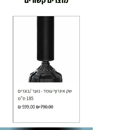
מוצרים קשורים
שק איגרוף עומד - נוער /בוגרים
185 ס"מ
מחיר רגיל
מחיר מבצע