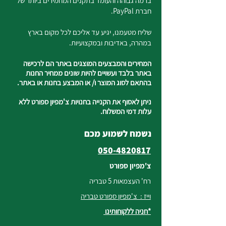
ברמה גבוהה והעומד בתקנים המחמירים ביותר של
חברת PayPal.
שליח מטעמנו, יגיע עד אליכם לכל מקום בארץ
במהרה, באדיבות ובמקצועיות.
המחירים והמבצעים המוצגים באתר הם לרכישה
באתר בלבד ועשויים להיות שונים ממחיר החנות
בהתאם לסוג המוצר ו/ או המבצע בחנות או באתר.
ניתן לאסוף את הקנייה בחנויות צ'מפיון ספורט ללא
עלות דמי המשלוח.
נשמח לשמוע מכם
050-4820817
צ'מפיון ספורט
רח' העצמאות 5 טבריה
וייז : צ'מפיון ספורט טבריה
*חניה ללקוחותינו