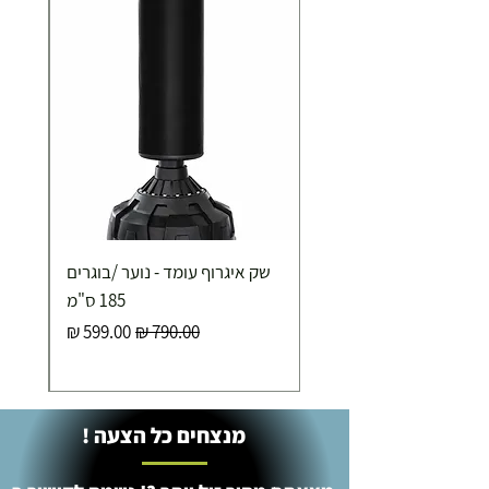
שק איגרוף עומד - נוער /בוגרים
185 ס"מ
מחיר רגיל
מחיר מבצע
מנצחים כל הצעה !