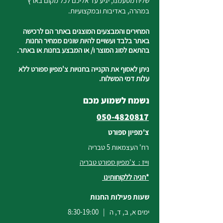
שליח מטעמנו, יגיע עד אליכם לכל מקום בארץ
במהרה, באדיבות ובמקצועיות.
המחירים והמבצעים המוצגים באתר הם לרכישה
באתר בלבד ועשויים להיות שונים ממחיר החנות
בהתאם לסוג המוצר ו/ או המבצע בחנות או באתר.
ניתן לאסוף את הקנייה בחנויות צ'מפיון ספורט ללא
עלות דמי המשלוח.
נשמח לשמוע מכם
050-4820817
צ'מפיון ספורט
רח' העצמאות 5 טבריה
וייז : צ'מפיון ספורט טבריה
*חניה ללקוחותינו
שעות פעילות החנות
ימים א, ב, ד, ה | 8:30-19:00