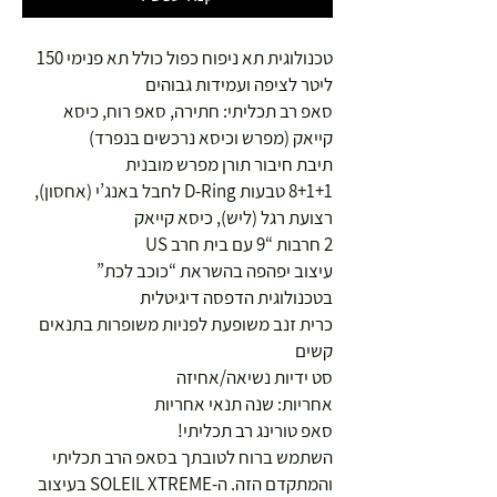
טכנולוגית תא ניפוח כפול כולל תא פנימי 150
ליטר לציפה ועמידות גבוהים
סאפ רב תכליתי: חתירה, סאפ רוח, כיסא
קייאק (מפרש וכיסא נרכשים בנפרד)
תיבת חיבור תורן מפרש מובנית
8+1+1 טבעות D-Ring לחבל באנג’י (אחסון),
רצועת רגל (ליש), כיסא קייאק
2 חרבות “9 עם בית חרב US
עיצוב יפהפה בהשראת “כוכב לכת”
בטכנולוגית הדפסה דיגיטלית
כרית זנב משופעת לפניות משופרות בתנאים
קשים
סט ידיות נשיאה/אחיזה
אחריות: שנה תנאי אחריות
סאפ טורינג רב תכליתי!
השתמש ברוח לטובתך בסאפ הרב תכליתי
והמתקדם הזה. ה-SOLEIL XTREME בעיצוב