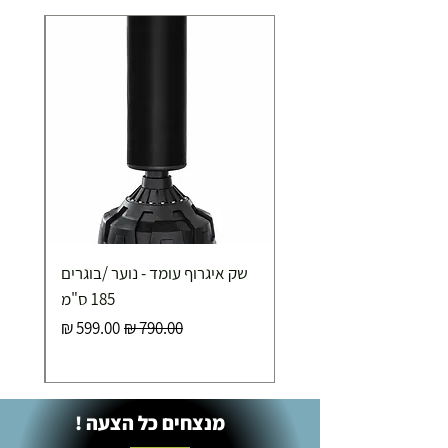
שק איגרוף עומד - נוער /בוגרים
185 ס"מ
מחיר רגיל
מחיר מבצע
מנצחים כל הצעה !