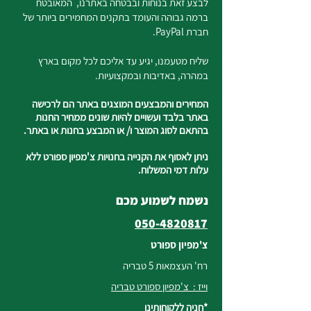
לבצע זאת בנוחות ובבטחה באתרנו, המאובטח
ברמה גבוהה והעומד בתקנים המחמירים ביותר של
חברת PayPal.
שליח מטעמנו, יגיע עד אליכם לכל מקום בארץ
במהרה, באדיבות ובמקצועיות.
המחירים והמבצעים המוצגים באתר הם לרכישה
באתר בלבד ועשויים להיות שונים ממחיר החנות
בהתאם לסוג המוצר ו/ או המבצע בחנות או באתר.
ניתן לאסוף את הקנייה בחנויות צ'מפיון ספורט ללא
עלות דמי המשלוח.
נשמח לשמוע מכם
050-4820817
צ'מפיון ספורט
רח' העצמאות 5 טבריה
וייז : צ'מפיון ספורט טבריה
*חניה ללקוחותינו