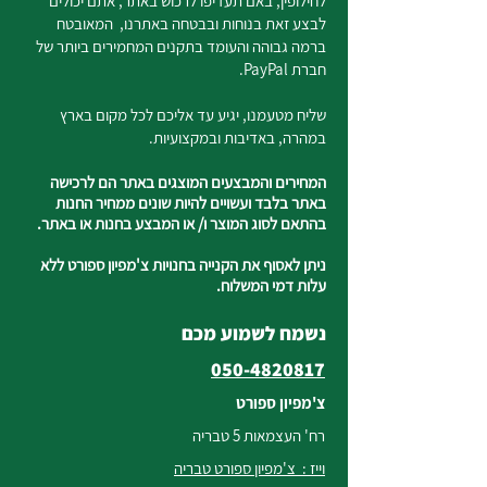
לחילופין, באם תעדיפו לרכוש באתר, אתם יכולים
לבצע זאת בנוחות ובבטחה באתרנו, המאובטח
ברמה גבוהה והעומד בתקנים המחמירים ביותר של
חברת PayPal.
שליח מטעמנו, יגיע עד אליכם לכל מקום בארץ
במהרה, באדיבות ובמקצועיות.
המחירים והמבצעים המוצגים באתר הם לרכישה
באתר בלבד ועשויים להיות שונים ממחיר החנות
בהתאם לסוג המוצר ו/ או המבצע בחנות או באתר.
ניתן לאסוף את הקנייה בחנויות צ'מפיון ספורט ללא
עלות דמי המשלוח.
נשמח לשמוע מכם
050-4820817
צ'מפיון ספורט
רח' העצמאות 5 טבריה
וייז : צ'מפיון ספורט טבריה