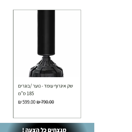
שק איגרוף עומד - נוער /בוגרים
185 ס"מ
מחיר רגיל
מחיר מבצע
מנצחים כל הצעה !