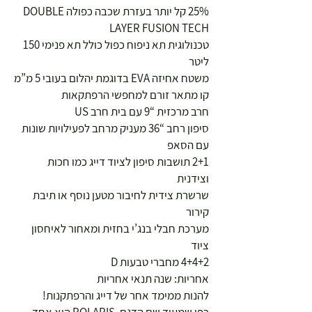
25% קל יותר בעזרת שכבה כפולה DOUBLE
LAYER FUSION TECH
טכנולוגית תא ניפוח כפול כולל תא פנימי 150
ליטר
משטח אחיזה EVA בדוגמת יהלום בעובי 5 מ”מ
קו מתאר זורם למחפשי הרפתקאות
חרב מרכזית “9 עם בית חרב US
סיפון רחב “36 מעניק מרחב לפעילויות שונות
עם הסאפ
2+1 תושבות סיפון לציוד דייג כמו חכות
וצידנית
שרשרת צידית לחיבור מטען נוסף או תיבת
קירור
מערכת חבלי בנג’י בחזית ומאחור לאיחסון
ציוד
4+4+2 מחברי טבעות D
אחריות: שנה תנאי אחריות
להנות ממימד אחר של דייג והרפתקנות!