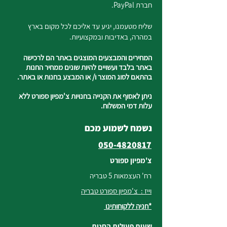
חברת PayPal.
שליח מטעמנו, יגיע עד אליכם לכל מקום בארץ
במהרה, באדיבות ובמקצועיות.
המחירים והמבצעים המוצגים באתר הם לרכישה
באתר בלבד ועשויים להיות שונים ממחיר החנות
בהתאם לסוג המוצר ו/ או המבצע בחנות או באתר.
ניתן לאסוף את הקנייה בחנויות צ'מפיון ספורט ללא
עלות דמי המשלוח.
נשמח לשמוע מכם
050-4820817
צ'מפיון ספורט
רח' העצמאות 5 טבריה
וייז : צ'מפיון ספורט טבריה
*חניה ללקוחותינו
שעות פעילות החנות