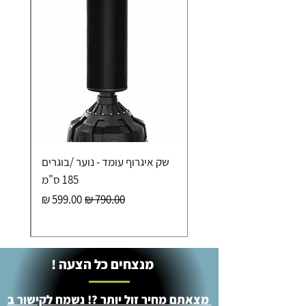
שק איגרוף עומד - נוער /בוגרים
185 ס"מ
מחיר רגיל
מחיר מבצע
מנצחים כל הצעה !
מצאתם מחיר זול יותר ?! נשמח לקישור ב