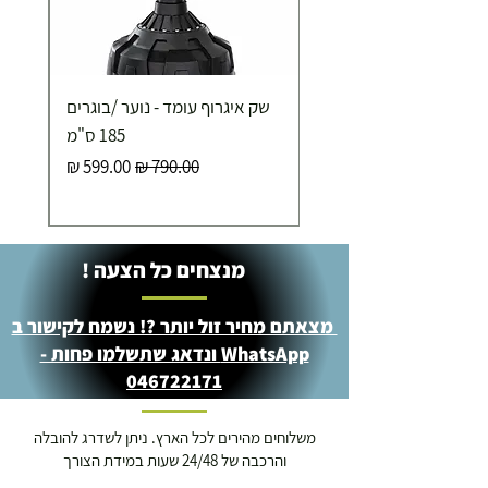
איסוף עצמי ללא עלות מסניף טבריה . רחוב העצמאות 5
שק איגרוף עומד - נוער /בוגרים
מוצרי כושר ( בלבד) ניתן לאסוף ממחסני החברה בת"א
- רחוב שביל התנופה 6
185 ס"מ
מחיר רגיל
מחיר מבצע
מנצחים כל הצעה !
מצאתם מחיר זול יותר ?! נשמח לקישור ב
WhatsApp ונדאג שתשלמו פחות -
046722171
משלוחים מהירים לכל הארץ. ניתן לשדרג להובלה
והרכבה של 24/48 שעות במידת הצורך