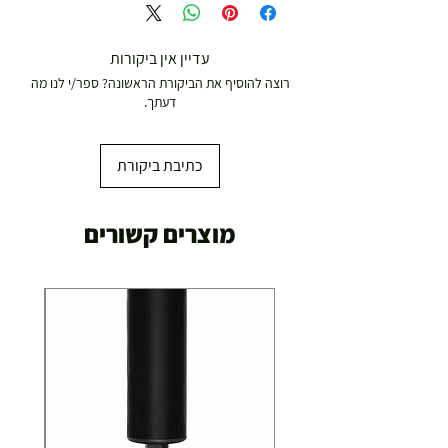
עד 299 ש"ח :
משלוח דואר רשום ( למוצרים עד 5 קג' )
עדיין אין ביקורות
רוצה להוסיף את הביקורת הראשונה? ספר/י לנו מה
19.00 ₪
דעתך.
עד 7 ימי עסקים
כתיבת ביקורת
משלוח מהיר עד הבית ( עד 20 ק"ג)
מוצרים קשורים
29.00 ₪
תוך 2-3 ימי עסקים
תוספת התקנה למכשירי כושר / מתקני חצר ושולחנות
משחק
250.00 ₪
כ-7 ימי עסקים