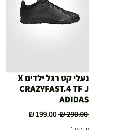
נעלי קט רגל ילדים X
CRAZYFAST.4 TF J
ADIDAS
מחיר
מחיר
 ‏290.00 ‏₪ 
רגיל
מבצע
בחר מידה
*