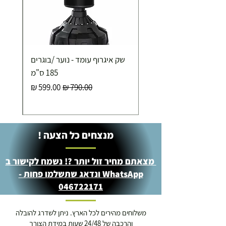
כ-7 ימי עסקים
איסוף עצמי ללא עלות מסניף טבריה . רחוב העצמאות 5
שק איגרוף עומד - נוער /בוגרים
מוצרי כושר ( בלבד) ניתן לאסוף ממחסני החברה בת"א
- רחוב שביל התנופה 6
185 ס"מ
מחיר רגיל
מחיר מבצע
מנצחים כל הצעה !
מצאתם מחיר זול יותר ?! נשמח לקישור ב
WhatsApp ונדאג שתשלמו פחות -
046722171
משלוחים מהירים לכל הארץ. ניתן לשדרג להובלה
והרכבה של 24/48 שעות במידת הצורך