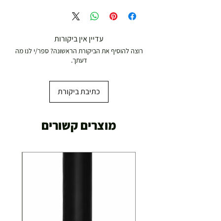
עד 299 ש"ח :
משלוח דואר רשום ( למוצרים עד 5 קג' )
עדיין אין ביקורות
רוצה להוסיף את הביקורת הראשונה? ספר/י לנו מה
19.00 ₪
דעתך.
עד 7 ימי עסקים
כתיבת ביקורת
משלוח מהיר עד הבית ( עד 20 ק"ג)
מוצרים קשורים
29.00 ₪
תוך 2-3 ימי עסקים
תוספת התקנה למכשירי כושר / מתקני חצר ושולחנות
משחק
250.00 ₪