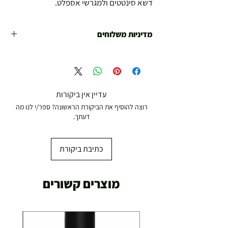
דשא סינטטים ולמגרשי אספלט.
מדיניות משלוחים
משלוח עד הבית חינם מ 299 ש"ח ומעלה .
עד 299 ש"ח :
משלוח דואר רשום ( למוצרים עד 5 קג' )
עדיין אין ביקורות
רוצה להוסיף את הביקורת הראשונה? ספר/י לנו מה
19.00 ₪
דעתך.
עד 7 ימי עסקים
כתיבת ביקורת
משלוח מהיר עד הבית ( עד 20 ק"ג)
מוצרים קשורים
29.00 ₪
תוך 2-3 ימי עסקים