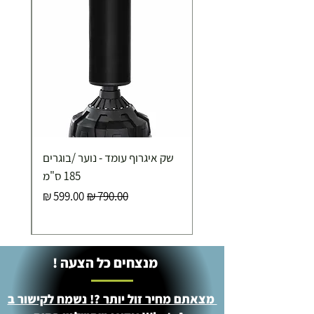
תוספת התקנה למכשירי כושר / מתקני חצר ושולחנות
משחק
250.00 ₪
כ-7 ימי עסקים
איסוף עצמי ללא עלות מסניף טבריה . רחוב העצמאות 5
שק איגרוף עומד - נוער /בוגרים
מוצרי כושר ( בלבד) ניתן לאסוף ממחסני החברה בת"א
- רחוב שביל התנופה 6
185 ס"מ
מחיר רגיל
מחיר מבצע
מנצחים כל הצעה !
מצאתם מחיר זול יותר ?! נשמח לקישור ב