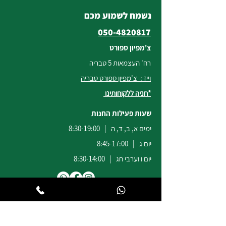
נשמח לשמוע מכם
050-4820817
צ'מפיון ספורט
רח' העצמאות 5 טבריה
וייז : צ'מפיון ספורט טבריה
*חניה ללקוחותינו
שעות פעילות החנות
ימים א, ב, ד, ה | 8:30-19:00
יום ג | 8:45-17:00
יום ו וערבי חג | 8:30-14:00
לשירות ומכירות להזמנות באתר
הודעות
וואטסאפ
:
04-6722171
@champion-sport.co.il
ilan