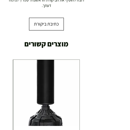
רוצה להוסיף את הביקורת הראשונה? ספר/י לנו מה
19.00 ₪
דעתך.
עד 7 ימי עסקים
כתיבת ביקורת
משלוח מהיר עד הבית ( עד 20 ק"ג)
מוצרים קשורים
29.00 ₪
תוך 2-3 ימי עסקים
תוספת התקנה למכשירי כושר / מתקני חצר ושולחנות
משחק
250.00 ₪
כ-7 ימי עסקים
איסוף עצמי ללא עלות מסניף טבריה . רחוב העצמאות 5