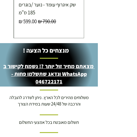
שק איגרוף עומד - נוער /בוגרים
מוצרי כושר ( בלבד) ניתן לאסוף ממחסני החברה בת"א
- רחוב שביל התנופה 6
185 ס"מ
מחיר רגיל
מחיר מבצע
מנצחים כל הצעה !
מצאתם מחיר זול יותר ?! נשמח לקישור ב
WhatsApp ונדאג שתשלמו פחות -
046722171
משלוחים מהירים לכל הארץ. ניתן לשדרג להובלה
והרכבה של 24/48 שעות במידת הצורך
תשלום מאובטח בכל אמצעי התשלום