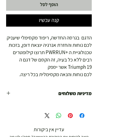
הוסף לסל
קנה עכשיו
הדגם בגרסה החדשה, ריפוד מקסימלי שיעניק
לכם נוחות והחזרת אנרגיה יוצאת דופן, בזכות
טכנולוגיית ה +PWRRUN תרוצו קילומטרים
רבים ללא כל בעיה, זה הקסם של דגם ה
Triumph 19 אשר יספק
לכם נוחות והנאה מקסימלית בכל ריצה.
מדיניות משלוחים
משלוח עד הבית חינם מ 299 ש"ח ומעלה .
עד 299 ש"ח :
משלוח דואר רשום ( למוצרים עד 5 קג' )
עדיין אין ביקורות