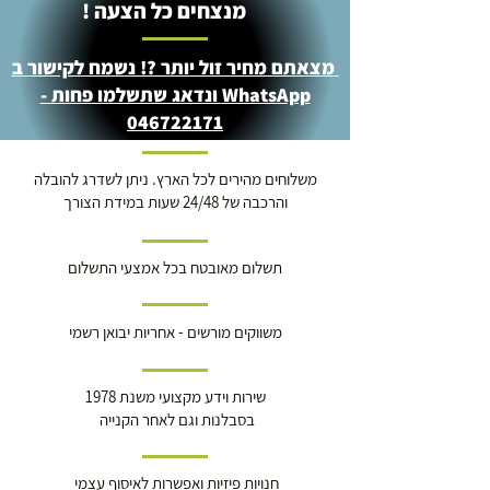
מנצחים כל הצעה !
מצאתם מחיר זול יותר ?! נשמח לקישור ב
WhatsApp ונדאג שתשלמו פחות -
046722171
משלוחים מהירים לכל הארץ. ניתן לשדרג להובלה
והרכבה של 24/48 שעות במידת הצורך
תשלום מאובטח בכל אמצעי התשלום
משווקים מורשים - אחריות יבואן רשמי
שירות וידע מקצועי משנת 1978
בסבלנות וגם לאחר הקנייה
חנויות פיזיות ואפשרות לאיסוף עצמי