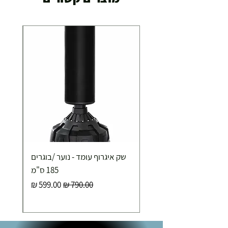
תוך 2-3 ימי עסקים
תוספת התקנה למכשירי כושר / מתקני חצר ושולחנות
משחק
250.00 ₪
כ-7 ימי עסקים
איסוף עצמי ללא עלות מסניף טבריה . רחוב העצמאות 5
שק איגרוף עומד - נוער /בוגרים
מוצרי כושר ( בלבד) ניתן לאסוף ממחסני החברה בת"א
- רחוב שביל התנופה 6
185 ס"מ
מחיר רגיל
מחיר מבצע