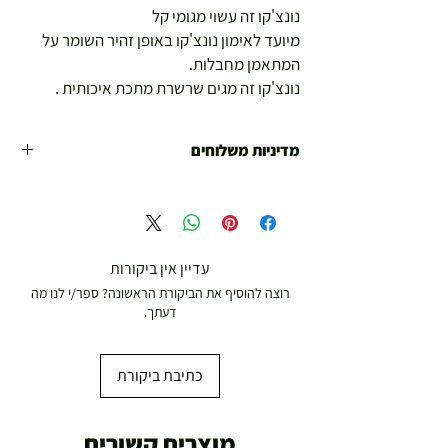
נונצ'קו זה עשוי מגומי קל
מיועד לאימון נונצ'קו באופן זהיר השומר על
המתאמן מחבלות.
נונצ'קו זה מגים שרשרת מתכת איכותית .
מדיניות משלוחים
משלוח עד הבית חינם מ 299 ש"ח ומעלה .
עד 299 ש"ח :
משלוח דואר רשום ( למוצרים עד 5 קג' )
עדיין אין ביקורות
רוצה להוסיף את הביקורת הראשונה? ספר/י לנו מה
19.00 ₪
דעתך.
עד 7 ימי עסקים
כתיבת ביקורת
משלוח מהיר עד הבית ( עד 20 ק"ג)
מוצרים קשורים
29.00 ₪