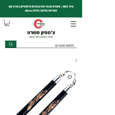
ציוד כושר, ספורט ופנאי מהיבואנים הרשמיים בארץ עם
אחריות מלאה | since 1978
צ'מפיון ספורט
חנות הספורט של הצפון