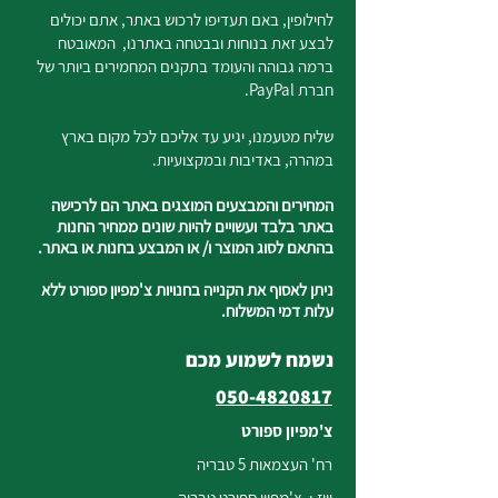
לחילופין, באם תעדיפו לרכוש באתר, אתם יכולים
לבצע זאת בנוחות ובבטחה באתרנו, המאובטח
ברמה גבוהה והעומד בתקנים המחמירים ביותר של
חברת PayPal.
שליח מטעמנו, יגיע עד אליכם לכל מקום בארץ
במהרה, באדיבות ובמקצועיות.
המחירים והמבצעים המוצגים באתר הם לרכישה
באתר בלבד ועשויים להיות שונים ממחיר החנות
בהתאם לסוג המוצר ו/ או המבצע בחנות או באתר.
ניתן לאסוף את הקנייה בחנויות צ'מפיון ספורט ללא
עלות דמי המשלוח.
נשמח לשמוע מכם
050-4820817
צ'מפיון ספורט
רח' העצמאות 5 טבריה
וייז : צ'מפיון ספורט טבריה