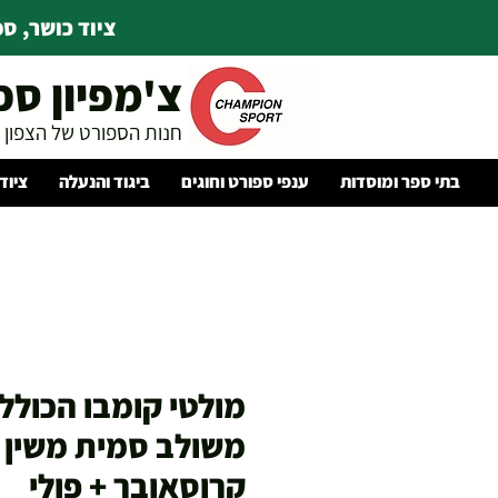
ציוד כושר, ספו
צ'מפיון ספ
חנות הספורט של הצפון
בתי ספר ומוסדות
ענפי ספורט וחוגים
ביגוד והנעלה
ציוד
מולטי קומבו הכולל 
משולב סמית משין 
קרוסאובר + פולי