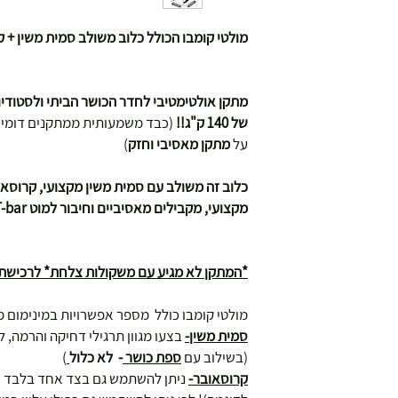
מולטי קומבו הכולל כלוב משולב סמית משין + ק
מתקן אולטימטיבי לחדר הכושר הביתי ולסטודיו
של 140 ק"ג!!
(כבד משמעותית ממתקנים דומים 
על
מתקן מאסיבי וחזק
)
כלוב זה משולב עם סמית משין מקצועי, קרוסאוב
מקצועי, מקבילים מאסיביים וחיבור למוט T-bar!
*המתקן לא מגיע עם משקולות צלחת* לרכישת
מולטי קומבו כולל מספר אפשרויות במינימום מ
סמית משין-
בצעו מגוון תרגילי דחיקה והרמה, ל
(בשילוב עם
ספת כושר
- לא כלול
)
קרוסאובר-
ניתן להשתמש גם בצד אחד בלבד או