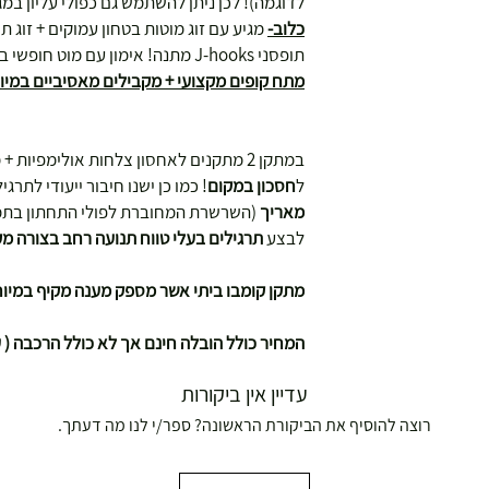
לדוגמה)! לכן ניתן להשתמש גם כפולי עליון במגו
כלוב-
מגיע עם זוג מוטות בטחון עמוקים + זוג ת
תופסני J-hooks מתנה! אימון עם מוט חופשי בצורה נוחה ומקצועית!
מתח קופים מקצועי + מקבילים מאסיביים במיוח
במתקן 2 מתקנים לאחסון צלחות אולימפיות
ל
חסכון במקום
! כמו כן ישנו חיבור ייעודי לתרגיל
מאריך
(השרשרת המחוברת לפולי התחתון בתמ
לבצע
תרגילים בעלי טווח תנועה רחב בצורה מ
מתקן קומבו ביתי אשר מספק מענה מקיף במיוח
המחיר כולל הובלה חינם אך לא כולל הרכבה ( עלות ה
עדיין אין ביקורות
רוצה להוסיף את הביקורת הראשונה? ספר/י לנו מה דעתך.