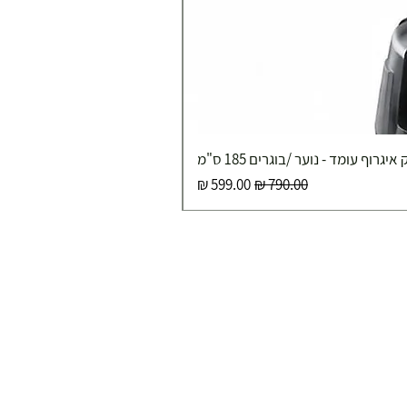
איגרוף עומד - נוער /בוגרים 185 ס"מ
מחיר רגיל
מחיר מבצע