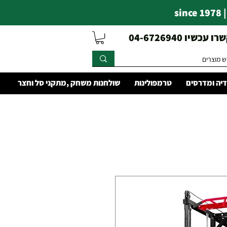
s
עכשיו 04-6726940
יה ומדרסים
טרמפולינות
שולחנות משחק ,מתקני סל וחצר