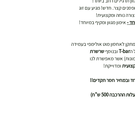
ון תרגילים רחב ביותר!
ופסנים קצר. חדש! מגיע עם זוג
ד -
אימון מגוון ומקיף במיוחד!
 + מתקן לאחסון מוט אולימפי בעמידה
 ה
T-bar
ובנוסף
שרשרת
ונות) אשר מאפשרת לנו
קצועית
ומדוייקת!
ד ובמחיר חסר תקדים!!
הרכבה 500 ש"ח)