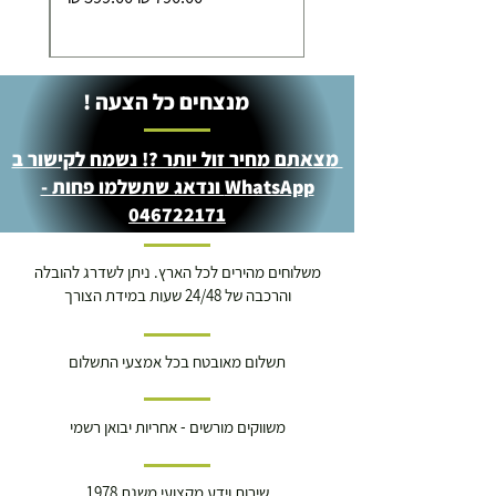
מנצחים כל הצעה !
מצאתם מחיר זול יותר ?! נשמח לקישור ב
WhatsApp ונדאג שתשלמו פחות -
046722171
משלוחים מהירים לכל הארץ. ניתן לשדרג להובלה
והרכבה של 24/48 שעות במידת הצורך
תשלום מאובטח בכל אמצעי התשלום
משווקים מורשים - אחריות יבואן רשמי
שירות וידע מקצועי משנת 1978