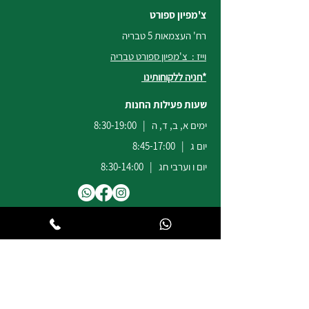
צ'מפיון ספורט
רח' העצמאות 5 טבריה
וייז : צ'מפיון ספורט טבריה
*חניה ללקוחותינו
שעות פעילות החנות
ימים א, ב, ד, ה | 8:30-19:00
יום ג | 8:45-17:00
יום ו וערבי חג | 8:30-14:00
לשירות ומכירות להזמנות באתר
הודעות
וואטסאפ
:
04-6722171
@champion-sport.co.il
ilan
להצעות מחיר למוסדות ובתי ספר
נא לשלוח מייל לכתובת
eliad
@champion-sport.co.il