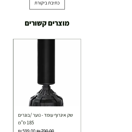
כתיבת ביקורת
מוצרים קשורים
שק איגרוף עומד - נוער /בוגרים
185 ס"מ
מחיר רגיל
מחיר מבצע