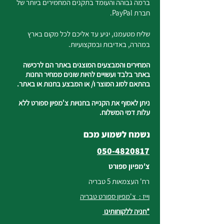
ברמה גבוהה והעומד בתקנים המחמירים ביותר של
חברת PayPal.
שליח מטעמנו, יגיע עד אליכם לכל מקום בארץ
במהרה, באדיבות ובמקצועיות.
המחירים והמבצעים המוצגים באתר הם לרכישה
באתר בלבד ועשויים להיות שונים ממחיר החנות
בהתאם לסוג המוצר ו/ או המבצע בחנות או באתר.
ניתן לאסוף את הקנייה בחנויות צ'מפיון ספורט ללא
עלות דמי המשלוח.
נשמח לשמוע מכם
050-4820817
צ'מפיון ספורט
רח' העצמאות 5 טבריה
וייז : צ'מפיון ספורט טבריה
*חניה ללקוחותינו