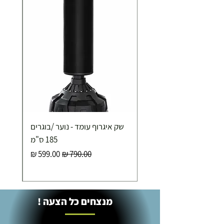
שק איגרוף עומד - נוער /בוגרים
185 ס"מ
מחיר רגיל
מחיר מבצע
מנצחים כל הצעה !