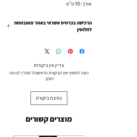
אורך: 95 ס"מ
הרכישה בכרטיס אשראי באתר מאובטחת
לחלוטין
הינכם קונים בחנות האונליין של חנויות צ'מפיון
ספורט שפועלות משנת 1978 .
כל המוצרים עברו בדיקות איכות של החנות ובכל מקרה
של בעיה או תקלה אנחנו כאן לטפל.
עדיין אין ביקורות
רוצה להוסיף את הביקורת הראשונה? ספר/י לנו מה
דעתך.
כתיבת ביקורת
מוצרים קשורים