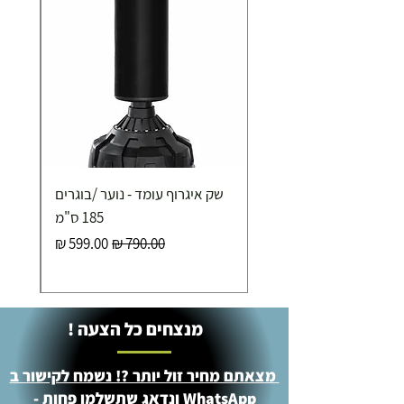
שק איגרוף עומד - נוער /בוגרים
185 ס"מ
מחיר רגיל
מחיר מבצע
מנצחים כל הצעה !
מצאתם מחיר זול יותר ?! נשמח לקישור ב
WhatsApp ונדאג שתשלמו פחות -