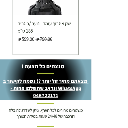
שק איגרוף עומד - נוער /בוגרים
185 ס"מ
מחיר רגיל
מחיר מבצע
מנצחים כל הצעה !
מצאתם מחיר זול יותר ?! נשמח לקישור ב
WhatsApp ונדאג שתשלמו פחות -
046722171
משלוחים מהירים לכל הארץ. ניתן לשדרג להובלה
והרכבה של 24/48 שעות במידת הצורך