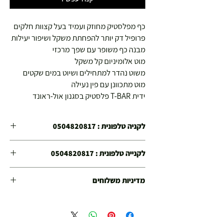
כף מפלסטיק מחוזק ועמיד בעל קצוות חלקים
פרופיל דק יותר להפחתת משקל ושיפור יעילות
מבנה כף משופר עם שפך מרכזי
מוט אלומיניום קל משקל
משוט נהדר למתחילים ושיוט במים שקטים
מוט מתכוונן עם פין נעילה
ידית T-BAR פלסטיק בסגנון אול-ראונד
לקניה טלפונית : 0504820817
הינכם קונים בחנויות הספורט צ'מפיון ספורט הפועלות
לקנייה טלפונית : 0504820817
משנת 1978
הנכם קונים בחנויות הספורט "צ'מפיון ספורט" הפועלות
קנייתכם בטוחה !
מדיניות משלוחים
משנת 1978 !
משלוח עד הבית חינם מ 299 ש"ח ומעלה .
קנייתכם איתנו בטוחה !