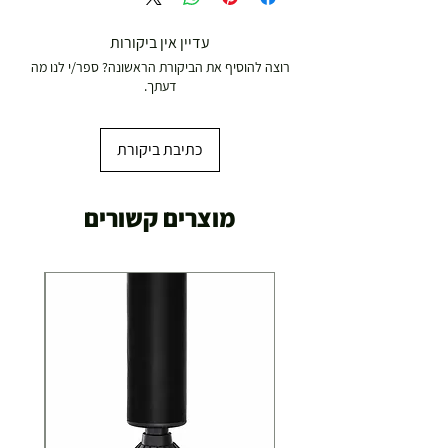
עד סכום 299 ש"ח :
משלוח דואר רשום ( למוצרים עד 5 קג' )
עדיין אין ביקורות
19.00 ₪
רוצה להוסיף את הביקורת הראשונה? ספר/י לנו מה
עד 7 ימי עסקים
דעתך.
משלוח מהיר עד הבית ( עד 20 ק"ג)
29.00 ₪
כתיבת ביקורת
תוך 2-3 ימי עסקים
תוספת התקנה למכשירי כושר / מתקני חצר ושולחנות
מוצרים קשורים
משחק
250.00 ₪
כ-7 ימי עסקים
איסוף עצמי ללא עלות מסניף טבריה . רחוב העצמאות 5
מוצרי כושר ( בלבד) ניתן לאסוף ממחסני החברה בת"א
- רחוב שביל התנופה 6