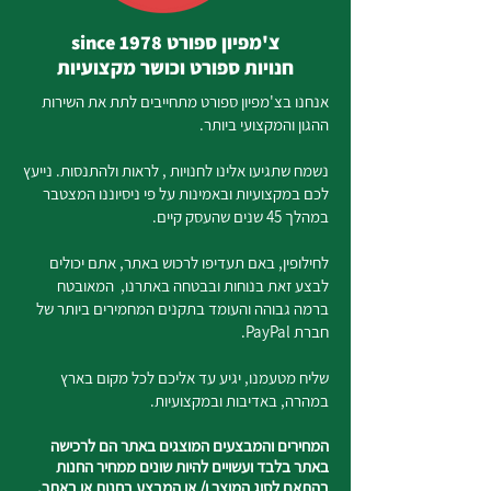
צ'מפיון ספורט since 1978
חנויות ספורט וכושר מקצועיות
אנחנו בצ'מפיון ספורט מתחייבים לתת את השירות
ההגון והמקצועי ביותר.
נשמח שתגיעו אלינו לחנויות , לראות ולהתנסות. נייעץ
לכם במקצועיות ובאמינות על פי ניסיוננו המצטבר
במהלך 45 שנים שהעסק קיים.
לחילופין, באם תעדיפו לרכוש באתר, אתם יכולים
לבצע זאת בנוחות ובבטחה באתרנו, המאובטח
ברמה גבוהה והעומד בתקנים המחמירים ביותר של
חברת PayPal.
שליח מטעמנו, יגיע עד אליכם לכל מקום בארץ
במהרה, באדיבות ובמקצועיות.
המחירים והמבצעים המוצגים באתר הם לרכישה
באתר בלבד ועשויים להיות שונים ממחיר החנות
בהתאם לסוג המוצר ו/ או המבצע בחנות או באתר.