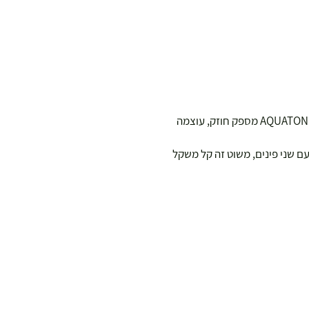
משוט ה-ALLSTYLE 3-SEC החדש הזה מבית AQUATONE מספק חוזק, עוצמה
ם שני פינים, משוט זה קל משקל