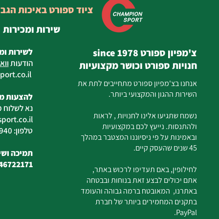
ציוד ספורט באיכות הגב
שירות ומכירות
צ'מפיון ספורט since 1978
לשירות ומ
הודעות
ווא
חנויות ספורט וכושר מקצועיות
ort.co.il
ilan
אנחנו בצ'מפיון ספורט מתחייבים לתת את
השירות ההגון והמקצועי ביותר.
להצעות מח
נא לשלוח מ
נשמח שתגיעו אלינו לחנויות , לראות
ort.co.il
ולהתנסות. נייעץ לכם במקצועיות
טלפון: 04-6726940
ובאמינות על פי ניסיוננו המצטבר במהלך
45 שנים שהעסק קיים.
תמיכה ושיר
46722171
לחילופין, באם תעדיפו לרכוש באתר,
אתם יכולים לבצע זאת בנוחות ובבטחה
באתרנו, המאובטח ברמה גבוהה והעומד
בתקנים המחמירים ביותר של חברת
PayPal.