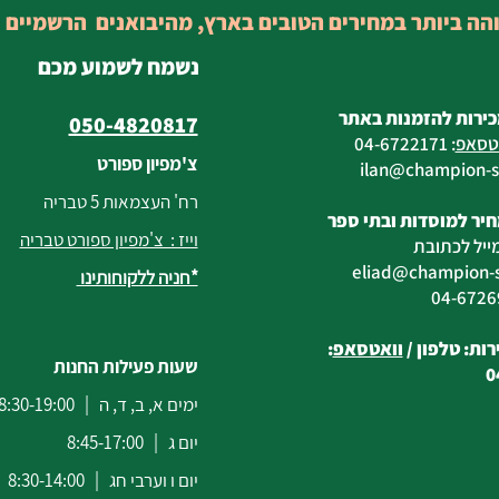
והה ביותר במחירים הטובים בארץ, מהיבואנים הרשמיים 
נשמח לשמוע מכם
כירות להזמנות באתר
050-4820817
טסאפ
:
04-6722171
צ'מפיון ספורט
@champion-sp
רח' העצמאות 5 טבריה
יר למוסדות ובתי ספר
וייז : צ'מפיון ספורט טבריה
ייל לכתובת
eliad
@champion-sp
*חניה ללקוחותינו
ות: טלפון /
וואטסאפ
:
שעות פעילות החנות
0
ימים א, ב, ד, ה | 8:30-19:00
יום ג | 8:45-17:00
יום ו וערבי חג | 8:30-14:00