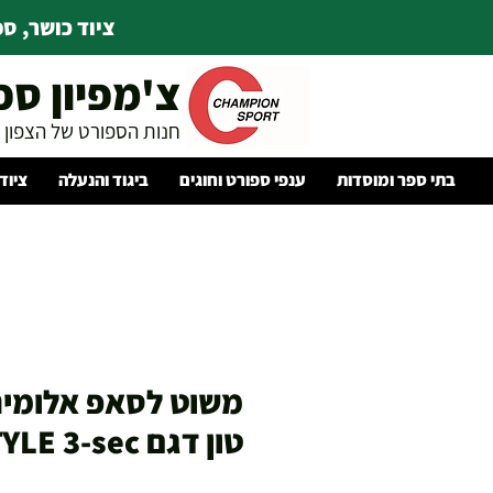
ציוד כושר, ספו
צ'מפיון ספ
חנות הספורט של הצפון
בתי ספר ומוסדות
ענפי ספורט וחוגים
ביגוד והנעלה
ציוד
משוט לסאפ אלומיני
טון דגם ALLSTYLE 3-sec