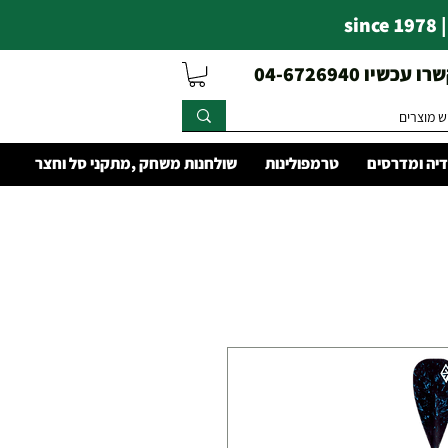
s
עכשיו 04-6726940
יה ומדרסים
טרמפולינות
שולחנות משחק ,מתקני סל וחצר