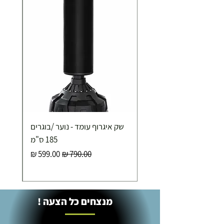
שק איגרוף עומד - נוער /בוגרים
185 ס"מ
מחיר רגיל
מחיר מבצע
מנצחים כל הצעה !