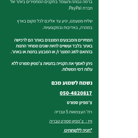
ברמה גבוהה והעומד בתקנים המחמירים ביותר של
חברת PayPal.
שליח מטעמנו, יגיע עד אליכם לכל מקום בארץ
במהרה, באדיבות ובמקצועיות.
המחירים והמבצעים המוצגים באתר הם לרכישה
באתר בלבד ועשויים להיות שונים ממחיר החנות
בהתאם לסוג המוצר ו/ או המבצע בחנות או באתר.
ניתן לאסוף את הקנייה בחנויות צ'מפיון ספורט ללא
עלות דמי המשלוח.
נשמח לשמוע מכם
050-4820817
צ'מפיון ספורט
רח' העצמאות 5 טבריה
וייז : צ'מפיון ספורט טבריה
*חניה ללקוחותינו