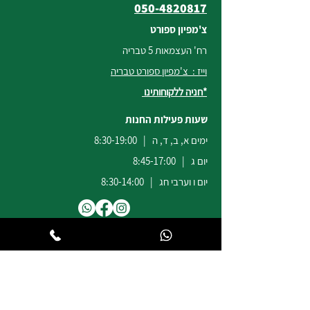
050-4820817
צ'מפיון ספורט
רח' העצמאות 5 טבריה
וייז : צ'מפיון ספורט טבריה
*חניה ללקוחותינו
שעות פעילות החנות
ימים א, ב, ד, ה | 8:30-19:00
יום ג | 8:45-17:00
יום ו וערבי חג | 8:30-14:00
לשירות ומכירות להזמנות באתר
הודעות
וואטסאפ
:
04-6722171
@champion-sport.co.il
ilan
להצעות מחיר למוסדות ובתי ספר
נא לשלוח מייל לכתובת