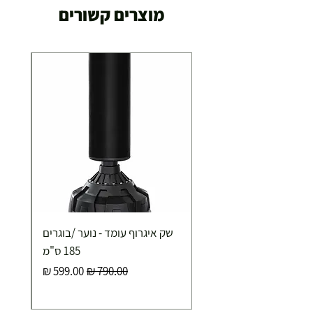
מוצרים קשורים
29.00 ₪
תוך 2-3 ימי עסקים
תוספת התקנה למכשירי כושר / מתקני חצר ושולחנות
משחק
250.00 ₪
כ-7 ימי עסקים
איסוף עצמי ללא עלות מסניף טבריה . רחוב העצמאות 5
שק איגרוף עומד - נוער /בוגרים
מוצרי כושר ( בלבד) ניתן לאסוף ממחסני החברה בת"א
- רחוב שביל התנופה 6
185 ס"מ
מחיר רגיל
מחיר מבצע