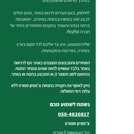
במהלך 45 שנים שהעסק קיים.
לחילופין, באם תעדיפו לרכוש באתר, אתם יכולים
לבצע זאת בנוחות ובבטחה באתרנו, המאובטח
ברמה גבוהה והעומד בתקנים המחמירים ביותר של
חברת PayPal.
שליח מטעמנו, יגיע עד אליכם לכל מקום בארץ
במהרה, באדיבות ובמקצועיות.
המחירים והמבצעים המוצגים באתר הם לרכישה
באתר בלבד ועשויים להיות שונים ממחיר החנות
בהתאם לסוג המוצר ו/ או המבצע בחנות או באתר.
ניתן לאסוף את הקנייה בחנויות צ'מפיון ספורט ללא
עלות דמי המשלוח.
נשמח לשמוע מכם
050-4820817
צ'מפיון ספורט
רח' העצמאות 5 טבריה