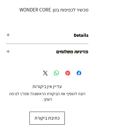
מכשיר לכפיפות בטן  WONDER CORE
Details
מק"ט: 51-249-16
מדיניות משלוחים
משלוח עד הבית חינם מ 299 ש"ח ומעלה .
עד 299 ש"ח :
משלוח דואר רשום ( למוצרים עד 5 קג' )
עדיין אין ביקורות
רוצה להוסיף את הביקורת הראשונה? ספר/י לנו מה
19.00 ₪
דעתך.
עד 7 ימי עסקים
כתיבת ביקורת
משלוח מהיר עד הבית ( עד 20 ק"ג)