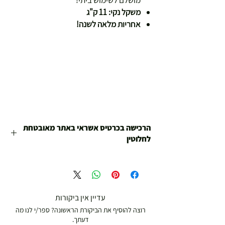
מושלם לשימוש ביתי!
משקל נקי: 11 ק"ג
אחריות מלאה לשנה!
הרכישה בכרטיס אשראי באתר מאובטחת
לחלוטין
הינכם קונים בחנות האונליין של חנויות צ'מפיון
ספורט שפועלות משנת 1978 .
כל המוצרים עברו בדיקות איכות של החנות ובכל מקרה
של בעיה או תקלה אנחנו כאן לטפל.
עדיין אין ביקורות
רוצה להוסיף את הביקורת הראשונה? ספר/י לנו מה
דעתך.