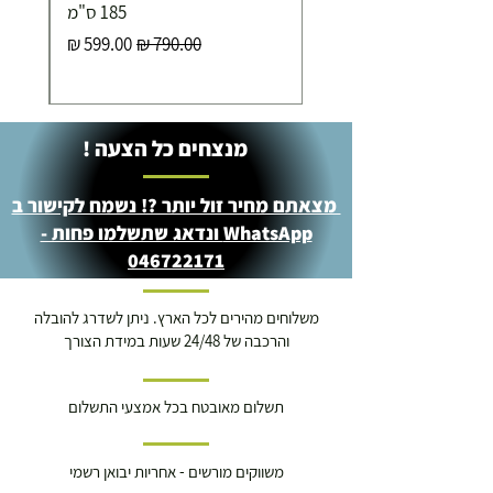
185 ס"מ
מחיר רגיל
מחיר מבצע
מנצחים כל הצעה !
מצאתם מחיר זול יותר ?! נשמח לקישור ב
WhatsApp ונדאג שתשלמו פחות -
046722171
משלוחים מהירים לכל הארץ. ניתן לשדרג להובלה
והרכבה של 24/48 שעות במידת הצורך
תשלום מאובטח בכל אמצעי התשלום
משווקים מורשים - אחריות יבואן רשמי