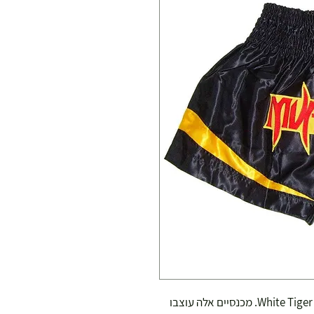
מכנסי האיגרוף התאילנדי דגם Muay Thai של White Tiger. מכנסיים אלה עוצבו