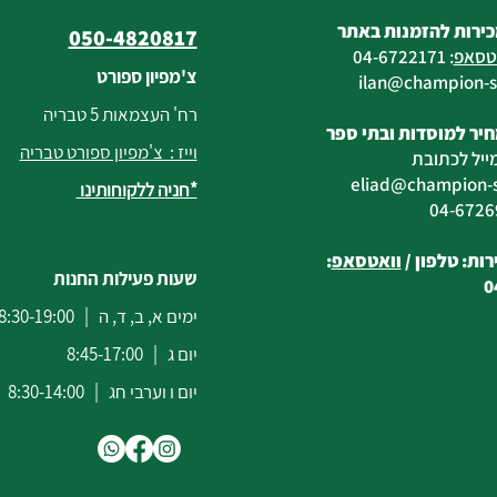
כירות להזמנות באתר
050-4820817
טסאפ
:
04-6722171
צ'מפיון ספורט
@champion-sp
רח' העצמאות 5 טבריה
יר למוסדות ובתי ספר
וייז : צ'מפיון ספורט טבריה
ייל לכתובת
eliad
@champion-sp
*חניה ללקוחותינו
ות: טלפון /
וואטסאפ
:
שעות פעילות החנות
0
ימים א, ב, ד, ה | 8:30-19:00
יום ג | 8:45-17:00
יום ו וערבי חג | 8:30-14:00