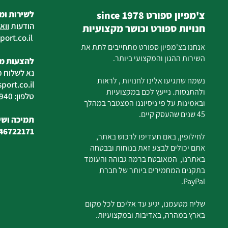
צ'מפיון ספורט since 1978
לשירות ומ
הודעות
ווא
חנויות ספורט וכושר מקצועיות
ort.co.il
ilan
אנחנו בצ'מפיון ספורט מתחייבים לתת את
השירות ההגון והמקצועי ביותר.
להצעות מח
נא לשלוח מ
נשמח שתגיעו אלינו לחנויות , לראות
ort.co.il
ולהתנסות. נייעץ לכם במקצועיות
טלפון: 04-6726940
ובאמינות על פי ניסיוננו המצטבר במהלך
45 שנים שהעסק קיים.
תמיכה ושיר
46722171
לחילופין, באם תעדיפו לרכוש באתר,
אתם יכולים לבצע זאת בנוחות ובבטחה
באתרנו, המאובטח ברמה גבוהה והעומד
בתקנים המחמירים ביותר של חברת
PayPal.
שליח מטעמנו, יגיע עד אליכם לכל מקום
בארץ במהרה, באדיבות ובמקצועיות.