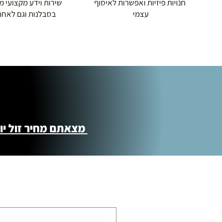
חנויות פיזיות ואפשרות לאיסוף
שירות וידע מקצועי משנת
עצמי
בסבלנות וגם לאחר
תוספת התקנה למכשירי כושר / מתקני חצר 
250.00 ₪
כ-7 ימי עסקים
איסוף עצמי ללא עלות מסניף טבריה . רחוב ה
מוצרי כושר ( בלבד) ניתן לאסוף ממחסני הח
מצאתם מחיר זול יותר ?! נשמח לקישור 
התנופה 6