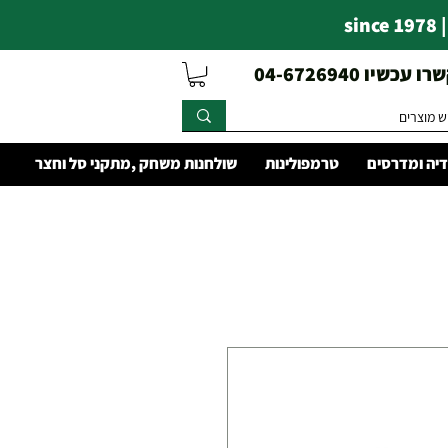
s
עכשיו 04-6726940
יה ומדרסים
טרמפולינות
שולחנות משחק ,מתקני סל וחצר