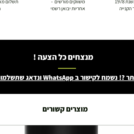
 1978
משווקים מורשים -
תשלום מא
 הקנייה
אחריות יבואן רשמי
ה
ושולחנות משחק
מנצחים כל הצעה !
עצמאות 5
ברה בת"א - רחוב שביל
ב WhatsApp ונדאג שתשלמו פחות - 046722171
מוצרים קשורים