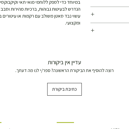
במיוחד כדי לספק ללוחמי מואי תאי וקיקבוקס
הנדרש לבעיטות גבוהות, ברכיות מהירות וסבב א
פועלות משנת 1978 !
עשוי נבד סאטן משולב עם רקמות או עיטורים 
ומקצועי.
עדיין אין ביקורות
רוצה להוסיף את הביקורת הראשונה? ספר/י לנו מה דעתך.
כתיבת ביקורת
ושולחנות משחק
עצמאות 5
ברה בת"א - רחוב שביל