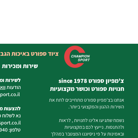
ציוד ספורט באיכות הגב
שירות ומכירות
צ'מפיון ספורט since 1978
לשירות ומ
הודעות
ווא
חנויות ספורט וכושר מקצועיות
ort.co.il
ilan
אנחנו בצ'מפיון ספורט מתחייבים לתת את
השירות ההגון והמקצועי ביותר.
להצעות מח
נא לשלוח מ
נשמח שתגיעו אלינו לחנויות , לראות
ort.co.il
ולהתנסות. נייעץ לכם במקצועיות
טלפון: 04-6726940
ובאמינות על פי ניסיוננו המצטבר במהלך