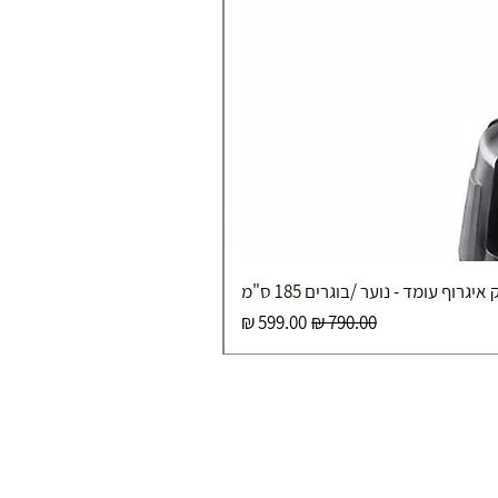
איגרוף עומד - נוער /בוגרים 185 ס"מ
מחיר רגיל
מחיר מבצע