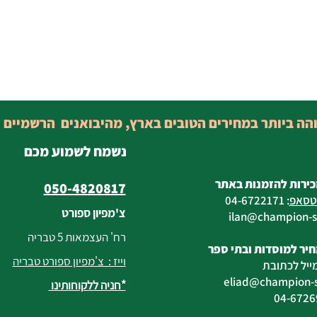
והה ביותר במחירים הטובים בארץ, מהיבואנים הרשמיים 
נשמח לשמוע מכם
כירות להזמנות באתר
050-4820817
טסאפ
:
04-6722171
צ'מפיון ספורט
@champion-sp
רח' העצמאות 5 טבריה
יר למוסדות ובתי ספר
וייז : צ'מפיון ספורט טבריה
ייל לכתובת
eliad
@champion-sp
*חניה ללקוחותינו