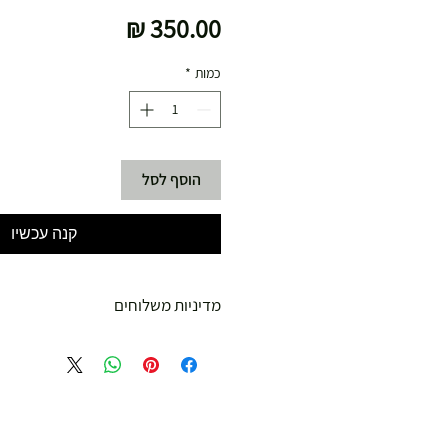
מחיר
כמות
*
הוסף לסל
קנה עכשיו
מדיניות משלוחים
משלוח עד הבית חינם מ 299 ש"ח ומעלה .
עד 299 ש"ח :
משלוח דואר רשום ( למוצרים עד 5 קג' )