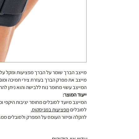
מייצב הברך שומר על הברך מפציעות ומקל על 
ושולחנות משחק
מייצב את מפרק הברך בעזרת צירי תמיכה ומונ
המייצב עשוי מחומר נוח ללבישה והוא ניתן לה
ייעוד המוצר:
המייצב מיועד לסובלים מחוסר יציבות היקפי ו
לסובלים
מפציעות במניסקוס
,
להקלה ופיזור העומס על המפרק ולסובלים ממחל
עצמאות 5
ברה בת"א - רחוב שביל