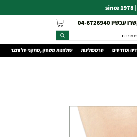
s
עכשיו 04-6726940
יה ומדרסים
טרמפולינות
שולחנות משחק ,מתקני סל וחצר