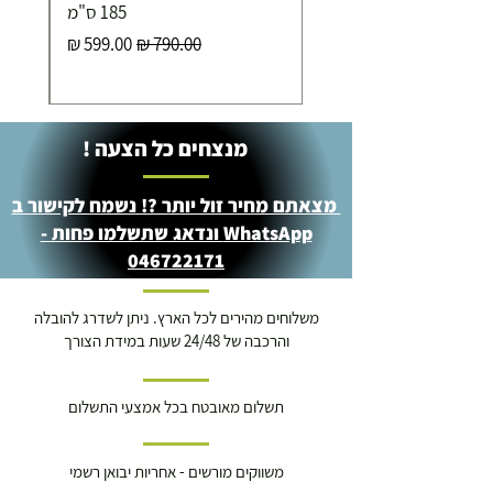
185 ס"מ
מחיר רגיל
מחיר מבצע
מנצחים כל הצעה !
מצאתם מחיר זול יותר ?! נשמח לקישור ב
WhatsApp ונדאג שתשלמו פחות -
046722171
משלוחים מהירים לכל הארץ. ניתן לשדרג להובלה
והרכבה של 24/48 שעות במידת הצורך
תשלום מאובטח בכל אמצעי התשלום
משווקים מורשים - אחריות יבואן רשמי