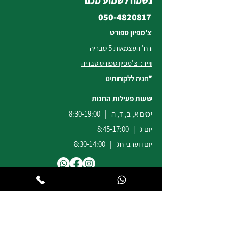
נשמח לשמוע מכם
050-4820817
צ'מפיון ספורט
רח' העצמאות 5 טבריה
וייז : צ'מפיון ספורט טבריה
*חניה ללקוחותינו
שעות פעילות החנות
ימים א, ב, ד, ה | 8:30-19:00
יום ג | 8:45-17:00
יום ו וערבי חג | 8:30-14:00
לשירות ומכירות להזמנות באתר
הודעות
וואטסאפ
:
04-6722171
@champion-sport.co.il
ilan