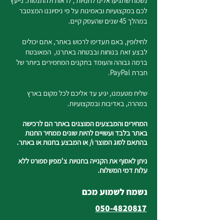
נשמח שתגיעו אלינו לחנויות , לראות ולהתנסות. נייעץ
לכם במקצועיות ובאמינות על פי ניסיוננו המצטבר
במהלך 45 שנים שהעסק קיים.
לחילופין, באם תעדיפו לרכוש באתר, אתם יכולים
לבצע זאת בנוחות ובבטחה באתרנו, המאובטח
ברמה גבוהה והעומד בתקנים המחמירים ביותר של
חברת PayPal.
שליח מטעמנו, יגיע עד אליכם לכל מקום בארץ
במהרה, באדיבות ובמקצועיות.
המחירים והמבצעים המוצגים באתר הם לרכישה
באתר בלבד ועשויים להיות שונים ממחיר החנות
בהתאם לסוג המוצר ו/ או המבצע בחנות או באתר.
ניתן לאסוף את הקנייה בחנויות צ'מפיון ספורט ללא
עלות דמי המשלוח.
נשמח לשמוע מכם
050-4820817