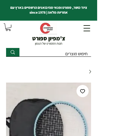
ציוד כושר, ספורט ופנאי מהיבואנים הרשמיים בארץ עם
אחריות מלאה | since 1978
צ'מפיון ספורט
חנות הספורט של הצפון