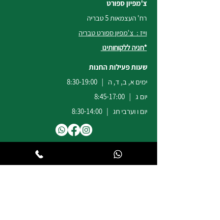
צ'מפיון ספורט
רח' העצמאות 5 טבריה
וייז : צ'מפיון ספורט טבריה
*חניה ללקוחותינו
שעות פעילות החנות
ימים א, ב, ד, ה | 8:30-19:00
יום ג | 8:45-17:00
יום ו וערבי חג | 8:30-14:00
לשירות ומכירות להזמנות באתר
הודעות
וואטסאפ
:
04-6722171
@champion-sport.co.il
ilan
להצעות מחיר למוסדות ובתי ספר
נא לשלוח מייל לכתובת
eliad
@champion-sport.co.il
טלפון:
04-6726940