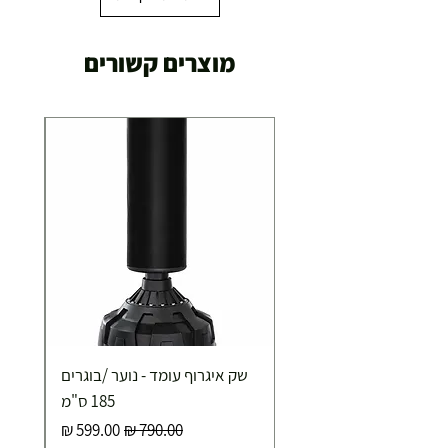
מוצרים קשורים
שק איגרוף עומד - נוער /בוגרים
185 ס"מ
מחיר רגיל
מחיר מבצע